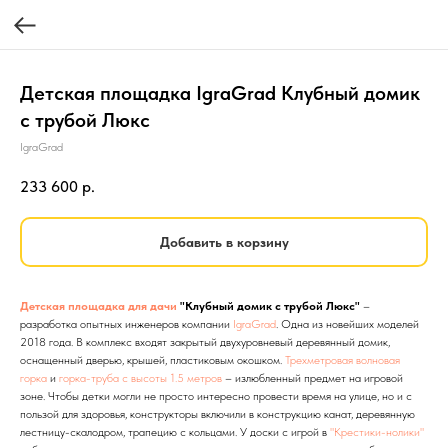
Детская площадка IgraGrad Клубный домик
с трубой Люкс
IgraGrad
233 600
р.
Добавить в корзину
Детская площадка для дачи
"Клубный домик с трубой Люкс"
–
разработка опытных инженеров компании
IgraGrad
. Одна из новейших моделей
2018 года. В комплекс входят закрытый двухуровневый деревянный домик,
оснащенный дверью, крышей, пластиковым окошком.
Трехметровая волновая
горка
и
горка-труба с высоты 1.5 метров
– излюбленный предмет на игровой
зоне. Чтобы детки могли не просто интересно провести время на улице, но и с
пользой для здоровья, конструкторы включили в конструкцию канат, деревянную
лестницу-скалодром, трапецию с кольцами. У доски с игрой в
"Крестики-нолики"