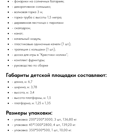
- фонарики на солнечных батареях;
- декоративное солнышко;
- волновая горка 3 м;
- горка-труба с высоты 1,5 метра;
- деревянная лестница с перилами
- скалодром;
- канат;
- качельный модуль;
- пластиковые одиночные качели (1 шт.);
- трапеция с кольцами (1 шт.);
- доска для игры в “Крестики-нолики”;
- комплект фурнитуры;
- руководство по сборке
Габариты детской площадки составляют:
- длина, м: 6,7
- ширина, м: 3,78
- высота, м: 3,4
- высота платформы, м: 1,5
- платформа, м: 1,25 x 1,35
Размеры упаковки:
- упаковка: 200*200*3000, 3 шт., 136,80 кг.
- упаковка: 45*1300*2800, 4 шт., 139,20 кг.
- упаковка: 350*500*500, 1 шт., 10,00 кг.