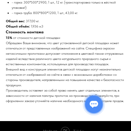
- горка: 300*500*2900, 1 шт., 12 кг. (транспортировка только в жёсткой
упаковке!)
- горка-труба: 800*800*1200, 1 шт., 43,00 кг.
Общий вес:
317,00 кг.
Общий объём:
1,936 м3
Стоимость монтажа
15%
от стоимости детской площадки
Обращаем Ваше внимание, что цвет установленной детской площадки может
отличаться от представленных изображений на сайте. Специфика окраски
нетоксичными пропитками допускает отклонения в цветовой гамме отгружаемых
изделий вследствие различного цвета натурального природного сырья и
естественных компонентов, используемых для производства площадок.
Внешний вид и конструкция элементов детской площадки могут незначительно
отличаться от изображений на сайте в связи с возможными доработками со
стороны производителя, направленными на повышение качества и безопасности
продукции.
Производитель оставляет за собой право менять цвет отдельных элементов, в
зависимости от наличия палитры пропиток на производстве. Пожалуйста, при
оформлении заказа уточняйте наличие необходимого вам цвета в отделе продаж.