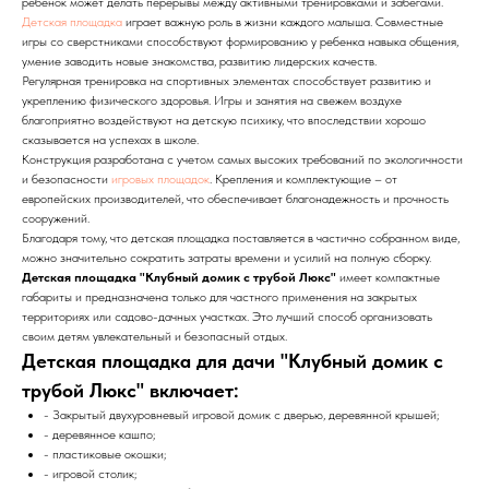
ребенок может делать перерывы между активными тренировками и забегами.
Детская площадка
играет важную роль в жизни каждого малыша. Совместные
игры со сверстниками способствуют формированию у ребенка навыка общения,
умение заводить новые знакомства, развитию лидерских качеств.
Регулярная тренировка на спортивных элементах способствует развитию и
укреплению физического здоровья. Игры и занятия на свежем воздухе
благоприятно воздействуют на детскую психику, что впоследствии хорошо
сказывается на успехах в школе.
Конструкция разработана с учетом самых высоких требований по экологичности
и безопасности
игровых площадок
. Крепления и комплектующие – от
европейских производителей, что обеспечивает благонадежность и прочность
сооружений.
Благодаря тому, что детская площадка поставляется в частично собранном виде,
можно значительно сократить затраты времени и усилий на полную сборку.
Детская площадка "Клубный домик с трубой Люкс"
имеет компактные
габариты и предназначена только для частного применения на закрытых
территориях или садово-дачных участках. Это лучший способ организовать
своим детям увлекательный и безопасный отдых.
Детская площадка для дачи "Клубный домик c
трубой Люкс" включает:
- Закрытый двухуровневый игровой домик с дверью, деревянной крышей;
- деревянное кашпо;
- пластиковые окошки;
- игровой столик;