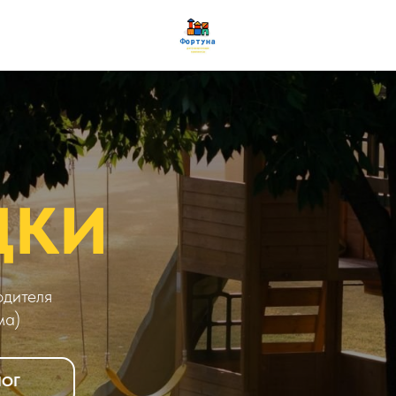
ДКИ
одителя
ма)
ЛОГ