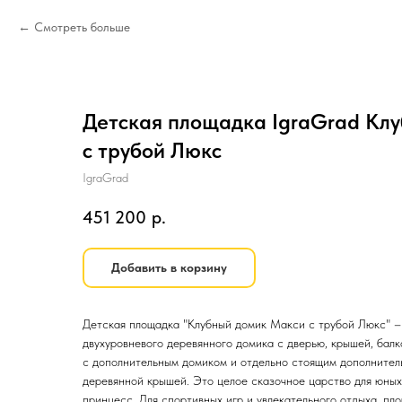
Смотреть больше
Детская площадка IgraGrad Кл
с трубой Люкс
IgraGrad
451 200
р.
Добавить в корзину
Детская площадка "Клубный домик Макси с трубой Люкс" –
двухуровневого деревянного домика с дверью, крышей, бал
с дополнительным домиком и отдельно стоящим дополнител
деревянной крышей. Это целое сказочное царство для юных
принцесс. Для спортивных игр и увлекательного отдыха, п