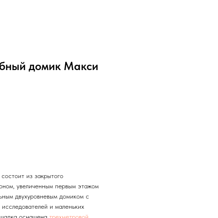
убный домик Макси
 состоит из закрытого
коном, увеличенным первым этажом
ьным двухуровневым домиком с
 исследователей и маленьких
лощадка оснащена
трехметровой