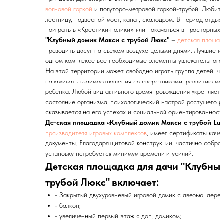
волновой горкой
и полуторо-метровой горкой-трубой. Любит
лестницу, подвесной мост, канат, скалодром. В период отды
поиграть в «Крестики-нолики» или покачаться в просторных
"Клубный домик Макси с трубой Люкс"
–
детская площа
проводить досуг на свежем воздухе целыми днями. Лучшие 
одном комплексе все необходимые элементы увлекательного
На этой территории может свободно играть группа детей, 
налаживать взаимоотношения со сверстниками, развитию м
ребенка. Любой вид активного времяпровождения укрепляе
состояние организма, психологический настрой растущего 
сказывается на его успехах и социальной ориентированност
Детская площадка «Клубный домик Макси с трубой Lu
производителя игровых комплексов
, имеет сертификаты кач
документы. Благодаря щитовой конструкции, частично собра
установку потребуется минимум времени и усилий.
Детская площадка для дачи "Клубн
трубой Люкс" включает:
- Закрытый двухуровневый игровой домик с дверью, дер
- балкон;
- увеличенный первый этаж с доп. домиком;