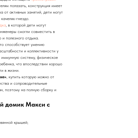
елям полазать, конструкция имеет
ха от активных занятий, дети могут
 качелях-гнездо.
дка
, в которой дети могут
инженеры смогли совместить в
 и полезного отдыха.
что способствует умению
асштабности и коллективности у
т иммунную систему, физическое
ребенка, что впоследствии хорошо
и в жизни.
xe»
, купить которую можно от
ества и сопроводительные
н, поэтому на полную сборку и
ый домик Макси с
евянной крышей;