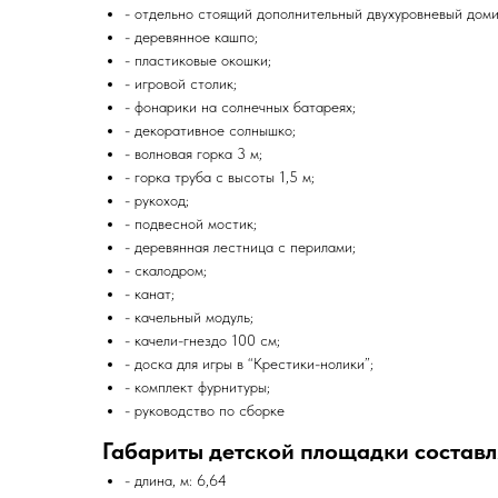
- отдельно стоящий дополнительный двухуровневый доми
- деревянное кашпо;
- пластиковые окошки;
- игровой столик;
- фонарики на солнечных батареях;
- декоративное солнышко;
- волновая горка 3 м;
- горка труба с высоты 1,5 м;
- рукоход;
- подвесной мостик;
- деревянная лестница с перилами;
- скалодром;
- канат;
- качельный модуль;
- качели-гнездо 100 см;
- доска для игры в “Крестики-нолики”;
- комплект фурнитуры;
- руководство по сборке
Габариты детской площадки составл
- длина, м: 6,64