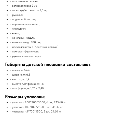
- пластиковое окошко;
- волновая горка 3 м;
- горка труба с высоты 1,5 м;
- рукоход;
- подвесной мостик;
- деревянная лестница;
- скалодром;
- канат;
- качельный модуль;
- качели-гнездо 100 см;
- доска для игры в “Крестики-нолики”;
- комплект фурнитуры;
- руководство по сборке
Габариты детской площадки составляют:
- длина, м: 6,64
- ширина, м: 6,5
- высота, м: 3,4
- высота платформы, м: 1,5
- платформа, м: 1,25 x 2,40
Размеры упаковки:
- упаковка: 200*200*3000, 6 шт., 273,60 кг.
- упаковка: 180*180*2800, 1 шт., 34,47 кг.
- упаковка: 45*700*1500, 2 шт., 21,60 кг.