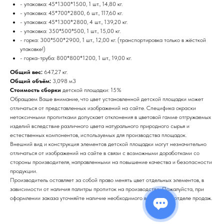
- упаковка: 45*1300*1500, 1 шт., 14,80 кг.
- упаковка: 45*700*2800, 6 шт., 117,60 кг.
- упаковка: 45*1300*2800, 4 шт., 139,20 кг.
- упаковка: 350*500*500, 1 шт., 15,00 кг.
- горка: 300*500*2900, 1 шт., 12,00 кг. (транспортировка только в жёсткой
упаковке!)
- горка-труба: 800*800*1200, 1 шт., 19,00 кг.
Общий вес:
647,27 кг.
Общий объём:
3,098 м3
Стоимость сборки
детской площадки: 15%
Обращаем Ваше внимание, что цвет установленной детской площадки может
отличаться от представленных изображений на сайте. Специфика окраски
нетоксичными пропитками допускает отклонения в цветовой гамме отгружаемых
изделий вследствие различного цвета натурального природного сырья и
естественных компонентов, используемых для производства площадок.
Внешний вид и конструкция элементов детской площадки могут незначительно
отличаться от изображений на сайте в связи с возможными доработками со
стороны производителя, направленными на повышение качества и безопасности
продукции.
Производитель оставляет за собой право менять цвет отдельных элементов, в
зависимости от наличия палитры пропиток на производстве. Пожалуйста, при
оформлении заказа уточняйте наличие необходимого вам цвета в отделе продаж.