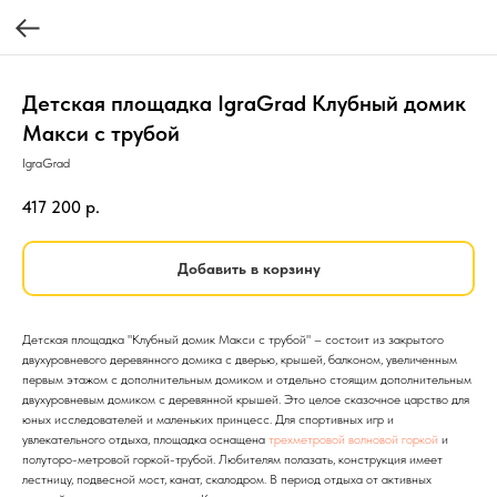
Детская площадка IgraGrad Клубный домик
Макси с трубой
IgraGrad
417 200
р.
Добавить в корзину
Детская площадка "Клубный домик Макси с трубой" – состоит из закрытого
двухуровневого деревянного домика с дверью, крышей, балконом, увеличенным
первым этажом с дополнительным домиком и отдельно стоящим дополнительным
двухуровневым домиком с деревянной крышей. Это целое сказочное царство для
юных исследователей и маленьких принцесс. Для спортивных игр и
увлекательного отдыха, площадка оснащена
трехметровой волновой горкой
и
полуторо-метровой горкой-трубой. Любителям полазать, конструкция имеет
лестницу, подвесной мост, канат, скалодром. В период отдыха от активных