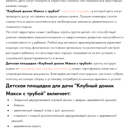
занятий, дети могут поиграть в «Крестики-нолики» или покачаться в просторных
качелях-гнездо.
"Клубный домик Макси с трубой"
–
детская площадка
, в которой дети могут
проводить досуг на свежем воздухе целыми днями. Лучшие инженеры смогли
совместить в одном комплексе все необходимые элементы увлекательного и
полезного отдыха.
На этой территории может свободно играть группа детей, что способствует
умению налаживать взаимоотношения со сверстниками, развитию масштабности
и коллективности у ребенка. Любой вид активного времяпровождения укрепляет
имунную систему, физическое состояние организма, психологический настрой
растущего ребенка, что впоследствии хорошо сказывается на его успехах и
социальной ориентированности в жизни.
Детская площадка «Клубный домик Макси с трубой»
, купить которую
можно от
производителя игровых комплексов
, имеет сертификаты качества и
сопроводительные документы. Благодаря щитовой конструкции, частично собран,
поэтому на полную сборку и установку потребуется минимум времени и усилий.
Детская площадка для дачи "Клубный домик
Макси с трубой" включает:
- Закрытый двухуровневый игровой домик с дверью, деревянной крышей;
- балкон;
- увеличенный первый этаж с доп. домиком;
- отдельно стоящий дополнительный двухуровневый домик с деревянной
крышей;
- деревянное кашпо;