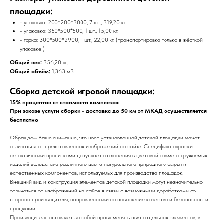
площадки:
- упаковка: 200*200*3000, 7 шт., 319,20 кг.
- упаковка: 350*500*500, 1 шт., 15,00 кг.
- горка: 300*500*2900, 1 шт., 22,00 кг. (транспортировка только в жёсткой
упаковке!)
Общий вес:
356,20 кг.
Общий объём:
1,363 м3
Сборка детской игровой площадки:
15% процентов от стоимости комплекса
При заказе услуги сборки - доставка до 50 км от МКАД осуществляется
бесплатно
Обращаем Ваше внимание, что цвет установленной детской площадки может
отличаться от представленных изображений на сайте. Специфика окраски
нетоксичными пропитками допускает отклонения в цветовой гамме отгружаемых
изделий вследствие различного цвета натурального природного сырья и
естественных компонентов, используемых для производства площадок.
Внешний вид и конструкция элементов детской площадки могут незначительно
отличаться от изображений на сайте в связи с возможными доработками со
стороны производителя, направленными на повышение качества и безопасности
продукции.
Производитель оставляет за собой право менять цвет отдельных элементов, в