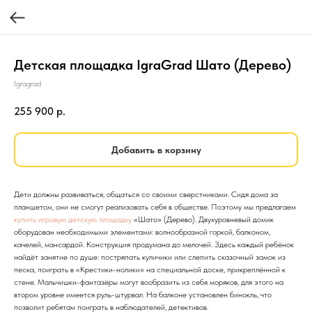
Детская площадка IgraGrad Шато (Дерево)
Igragrad
255 900
р.
Добавить в корзину
Дети должны развиваться, общаться со своими сверстниками. Сидя дома за
планшетом, они не смогут реализовать себя в обществе. Поэтому мы предлагаем
купить игровую детскую площадку
«Шато» (Дерево). Двухуровневый домик
оборудован необходимыми элементами: волнообразной горкой, балконом,
качелей, мансардой. Конструкция продумана до мелочей. Здесь каждый ребёнок
найдёт занятие по душе: постряпать куличики или слепить сказочный замок из
песка, поиграть в «Крестики-нолики» на специальной доске, прикреплённой к
стене. Мальчишки-фантазёры могут вообразить из себя моряков, для этого на
втором уровне имеется руль-штурвал. На балконе установлен бинокль, что
позволит ребятам поиграть в наблюдателей, детективов.