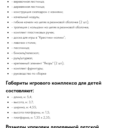
- веревочная лестница;
- деревянная лестница;
- конструкция скалодром с камнями;
- качельный модуль;
- гибкие качели на цепях в резиновой оболочке (2 шт.);
- трапеция с кольцами на цепях в резиновой оболочке;
- комплект пластиковых ручек;
- доска для игры в “Крестики-нолики”;
- лавочка-столик;
- песочница;
- бинокль/телескоп;
- руль/штурвал;
- крепежный элемент "Якорь" (2 шт.);
- комплект фурнитуры;
- руководство по сборке
Габариты игрового комплекса для детей
составляют:
- длина, м: 5,4;
- высота, м: 3,7;
- ширина, м: 4,55;
- высота платформы, м: 1,5;
- платформа, м: 1,35 х 2,35;
Размеры упаковки деревянной детской