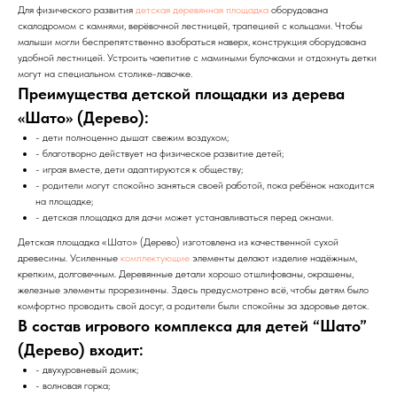
Для физического развития
детская деревянная площадка
оборудована
скалодромом с камнями, верёвочной лестницей, трапецией с кольцами. Чтобы
малыши могли беспрепятственно взобраться наверх, конструкция оборудована
удобной лестницей. Устроить чаепитие с мамиными булочками и отдохнуть детки
могут на специальном столике-лавочке.
Преимущества детской площадки из дерева
«Шато» (Дерево):
- дети полноценно дышат свежим воздухом;
- благотворно действует на физическое развитие детей;
- играя вместе, дети адаптируются к обществу;
- родители могут спокойно заняться своей работой, пока ребёнок находится
на площадке;
- детская площадка для дачи может устанавливаться перед окнами.
Детская площадка «Шато» (Дерево) изготовлена из качественной сухой
древесины. Усиленные
комплектующие
элементы делают изделие надёжным,
крепким, долговечным. Деревянные детали хорошо отшлифованы, окрашены,
железные элементы прорезинены. Здесь предусмотрено всё, чтобы детям было
комфортно проводить свой досуг, а родители были спокойны за здоровье деток.
В состав игрового комплекса для детей “Шато”
(Дерево) входит:
- двухуровневый домик;
- волновая горка;