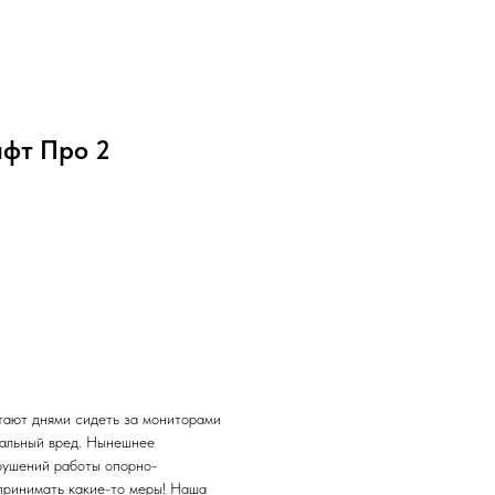
афт Про 2
тают днями сидеть за мониторами
сальный вред. Нынешнее
рушений работы опорно-
принимать какие-то меры! Наша