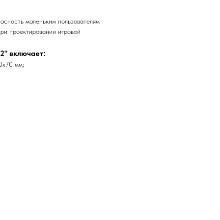
пасность маленьким пользователям
при проектировании игровой
2" включает:
0х70 мм;