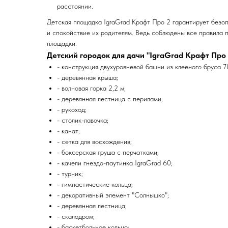
расстоянии.
Детская площадка IgraGrad Крафт Про 2 гарантирует безо
и спокойствие их родителям. Ведь соблюдены все правила 
площадки.
Детский городок для дачи "IgraGrad Крафт Про 
- конструкция двухуровневой башни из клееного бруса 7
- деревянная крыша;
- волновая горка 2,2 м;
- деревянная лестница с перилами;
- рукоход;
- столик-лавочка;
- канат;
- сетка для восхождения;
- боксерская груша с перчатками;
- качели гнездо-паутинка IgraGrad 60;
- турник;
- гимнастические кольца;
- декоративный элемент "Солнышко";
- деревянная лестница;
- скалодром;
- баскетбольное кольцо;