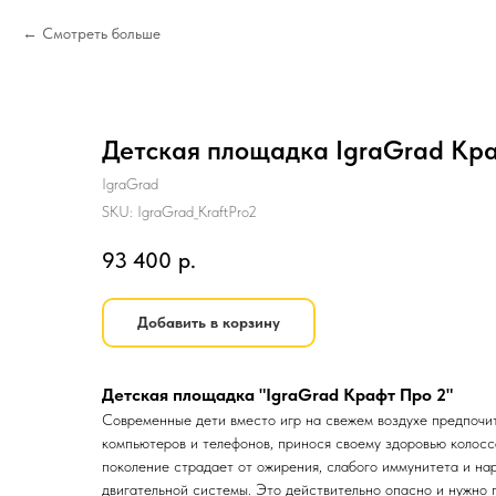
Смотреть больше
Детская площадка IgraGrad Кр
IgraGrad
SKU:
IgraGrad_KraftPro2
93 400
р.
Добавить в корзину
Детская площадка "IgraGrad Крафт Про 2"
Современные дети вместо игр на свежем воздухе предпочи
компьютеров и телефонов, принося своему здоровью колос
поколение страдает от ожирения, слабого иммунитета и на
двигательной системы. Это действительно опасно и нужно 