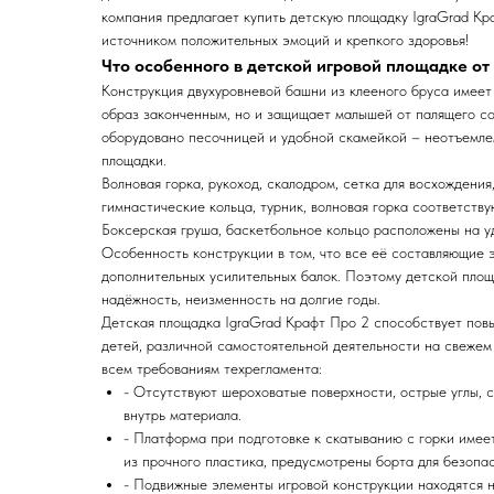
компания предлагает купить детскую площадку IgraGrad Кр
источником положительных эмоций и крепкого здоровья!
Что особенного в детcкой игровой площадке от
Конструкция двухуровневой башни из клееного бруса имеет 
образ законченным, но и защищает малышей от палящего с
оборудовано песочницей и удобной скамейкой – неотъемле
площадки.
Волновая горка, рукоход, скалодром, сетка для восхождения
гимнастические кольца, турник, волновая горка соответству
Боксерская груша, баскетбольное кольцо расположены на у
Особенность конструкции в том, что все её составляющие 
дополнительных усилительных балок. Поэтому детской площ
надёжность, неизменность на долгие годы.
Детская площадка IgraGrad Крафт Про 2 способствует пов
детей, различной самостоятельной деятельности на свежем
всем требованиям техрегламента:
- Отсутствуют шероховатые поверхности, острые углы,
внутрь материала.
- Платформа при подготовке к скатыванию с горки имеет
из прочного пластика, предусмотрены борта для безопа
- Подвижные элементы игровой конструкции находятся н