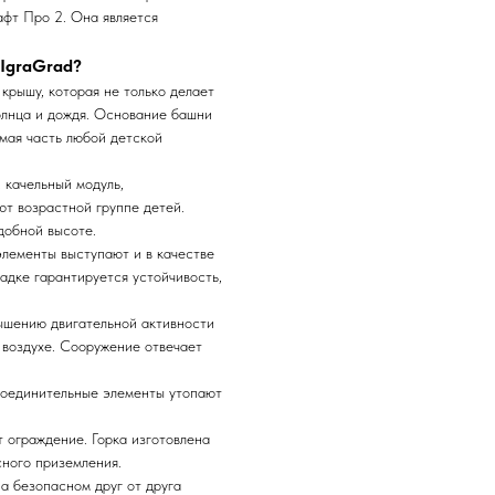
афт Про 2. Она является
 IgraGrad?
крышу, которая не только делает
олнца и дождя. Основание башни
мая часть любой детской
, качельный модуль,
ют возрастной группе детей.
добной высоте.
элементы выступают и в качестве
адке гарантируется устойчивость,
ышению двигательной активности
 воздухе. Сооружение отвечает
 соединительные элементы утопают
 ограждение. Горка изготовлена
сного приземления.
а безопасном друг от друга