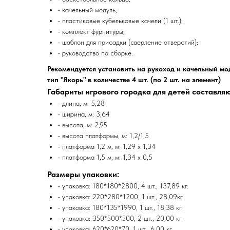
- качельный модуль;
- пластиковые кубельковые качели (1 шт.);
- комплект фурнитуры;
- шаблон для присадки (сверление отверстий);
- руководство по сборке.
Рекомендуется установить на рукоход и качельный м
тип "Якорь" в количестве 4 шт. (по 2 шт. на элемент)
Габариты игрового городка для детей составляю
- длина, м: 5,28
- ширина, м: 3,64
- высота, м: 2,95
- высота платформы, м: 1,2/1,5
- платформа 1,2 м, м: 1,29 x 1,34
- платформа 1,5 м, м: 1,34 x 0,5
Размеры упаковки:
- упаковка: 180*180*2800, 4 шт., 137,89 кг.
- упаковка: 220*280*1200, 1 шт., 28,09кг.
- упаковка: 180*135*1990, 1 шт., 18,38 кг.
- упаковка: 350*500*500, 2 шт., 20,00 кг.
- упаковка: 620*620*70, 1 шт., 6,00 кг.