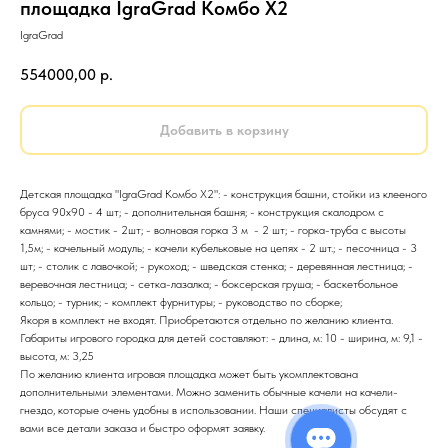
площадка IgraGrad Комбо Х2
IgraGrad
554000,00
р.
Добавить в корзину
Детская площадка "IgraGrad Комбо Х2": - конструкция башни, стойки из клееного
бруса 90х90 - 4 шт; - дополнительная башня; - конструкция скалодром с
камнями; - мостик - 2шт; - волновая горка 3 м - 2 шт; - горка-труба с высоты
1,5м; - качельный модуль; - качели кубельковые на цепях - 2 шт.; - песочница - 3
шт; - столик с лавочкой; - рукоход; - шведская стенка; - деревянная лестница; -
веревочная лестница; - сетка-лазалка; - боксерская груша; - баскетбольное
кольцо; - турник; - комплект фурнитуры; - руководство по сборке;
Якоря в комплект не входят. Приобретаются отдельно по желанию клиента.
Габариты игрового городка для детей составляют: - длина, м: 10 - ширина, м: 9,1 -
высота, м: 3,25
По желанию клиента игровая площадка может быть укомплектована
дополнительными элементами. Можно заменить обычные качели на качели-
гнездо, которые очень удобны в использовании. Наши специалисты обсудят с
вами все детали заказа и быстро оформят заявку.