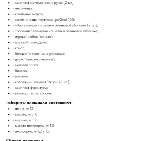
- комплект металлических ручек (2 шт.);
- песочница;
- качельный модуль;
- качели гнездо-паутинка IgraGrad 100;
- гибкие качели на цепях в резиновой оболочке (2 шт.);
- трапеция с кольцами на цепях в резиновой оболочке;
- игровой набор "ниндзя";
- широкий скалодром;
- канат;
- большой и маленькие рукоходы;
- доска "крестики-нолики";
- меловая доска;
- бинокль;
- штурвал;
- крепежный элемент "якорь" (2 шт.);
- комплект фурнитуры;
- руководство по сборке.
Габариты площадки составляют:
- длина, м: 7,9;
- высота, м: 3,7;
- ширина, м: 5,8;
- высота платформы, м: 1,5
- платформа, м: 1,2 х 1,8
Сборка площадки: