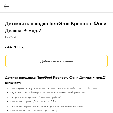
Детская площадка IgraGrad Крепость Фани
Делюкс + мод.2
IgraGrad
644 200
р.
Добавить в корзину
Детская площадка "IgraGrad Крепость Фани Делюкс + мод.2"
включает:
- конструкция двухуровневого домика из клееного бруса 100х100 мм;
- дополнительный открытый домик с защитными бортиками;
- деревянные крыши с "дымовой трубой";
- волновая горка 4,0 м c высоты 2,1 м;
- двойная широкая лестница: деревянная и металлическая;
- веревочная лестница (шторм-трап);