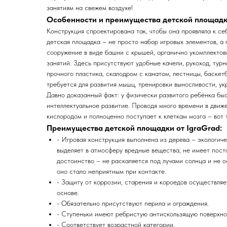
занятиям на свежем воздухе!
Особенности и преимущества детской площадки
Конструкция спроектирована так, чтобы она проявляла к се
детская площадка – не просто набор игровых элементов, а
сооружение в виде башни с крышей, органично укомплектов
занятий. Здесь присутствуют удобные качели, рукоход, турн
прочного пластика, скалодром с канатом, лестницы, баскетб
требуется для развития мышц, тренировки выносливости, у
Давно доказанный факт: у физически развитого ребёнка бы
интеллектуальное развитие. Проводя много времени в движ
кислородом и полноценно поступает к клеткам мозга – вот 
Преимущества детской площадки от IgraGrad:
- Игровая конструкция выполнена из дерева – экологич
выделяет в атмосферу вредные вещества, не имеет пос
достоинство – не раскаляется под лучами солнца и не о
оно стало неприятным при контакте.
- Защиту от коррозии, старения и короедов осуществля
основе.
- Обязательно присутствуют перила и ограждения.
- Ступеньки имеют ребристую антискользящую поверхно
- Соответствует возрастной категории.