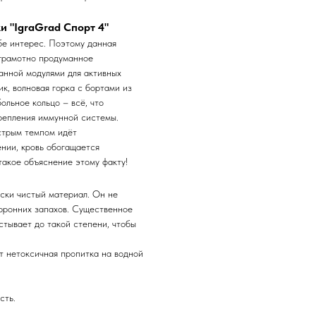
 "IgraGrad Спорт 4"
бе интерес. Поэтому данная
 грамотно продуманное
анной модулями для активных
ик, волновая горка с бортами из
ольное кольцо – всё, что
крепления иммунной системы.
стрым темпом идёт
ении, кровь обогащается
такое объяснение этому факту!
ески чистый материал. Он не
торонних запахов. Существенное
стывает до такой степени, чтобы
ет нетоксичная пропитка на водной
сть.