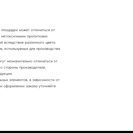
 площадки может отличаться от
и нетоксичными пропитками
ий вследствие различного цвета
в, используемых для производства
гут незначительно отличаться от
о стороны производителя,
дукции.
ьных элементов, в зависимости от
ри оформлении заказа уточняйте