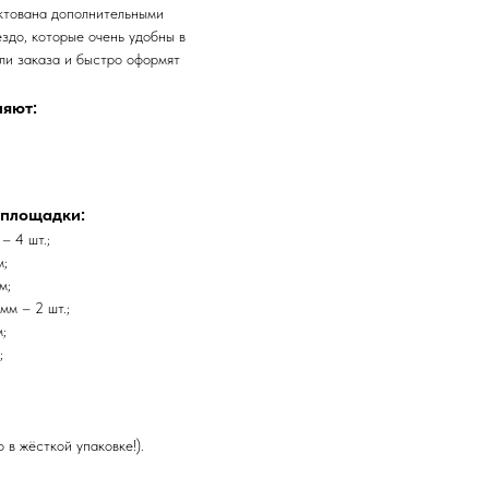
ктована дополнительными
здо, которые очень удобны в
ли заказа и быстро оформят
ляют:
 площадки:
– 4 шт.;
м;
м;
мм – 2 шт.;
;
;
 в жёсткой упаковке!).