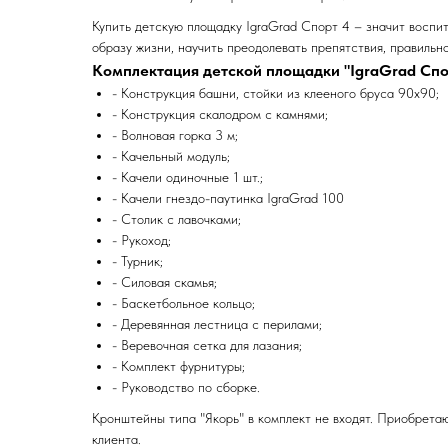
Купить детскую площадку IgraGrad Спорт 4 – значит воспит
образу жизни, научить преодолевать препятствия, правильно
Комплектация детской площадки "IgraGrad Спор
- Конструкция башни, стойки из клееного бруса 90х90;
- Конструкция скалодром с камнями;
- Волновая горка 3 м;
- Качельный модуль;
- Качели одиночные 1 шт.;
- Качели гнездо-паутинка IgraGrad 100
- Столик с лавочками;
- Рукоход;
- Турник;
- Силовая скамья;
- Баскетбольное кольцо;
- Деревянная лестница с перилами;
- Веревочная сетка для лазания;
- Комплект фурнитуры;
- Руководство по сборке.
Кронштейны типа "Якорь" в комплект не входят. Приобрета
клиента.