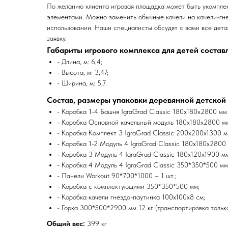
По желанию клиента игровая площадка может быть укомпле
элементами. Можно заменить обычные качели на качели-гне
использовании. Наши специалисты обсудят с вами все дета
заявку.
Габариты игрового комплекса для детей состав
- Длина, м: 6,4;
- Высота, м: 3,47;
- Ширина, м: 5,7.
Состав, размеры упаковки деревянной детской
- Коробка 1-4 Башня IgraGrad Classic 180х180х2800 мм 
- Коробка Основной качельный модуль 180х180х2800 м
- Коробка Комплект 3 IgraGrad Classic 200х200х1300 м
- Коробка 1-2 Модуль 4 IgraGrad Classic 180х180х2800 
- Коробка 3 Модуль 4 IgraGrad Classic 180х120х1900 мм
- Коробка 4 Модуль 4 IgraGrad Classic 350*350*500 мм
- Панели Workout 90*700*1000 – 1 шт.;
- Коробка с комплектующими 350*350*500 мм;
- Коробка качели гнездо-паутинка 100х100х8 см;
- Горка 300*500*2900 мм 12 кг (транспортировка только
Общий вес:
399 кг