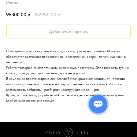
Марквел
96300,00
р.
102990,00
р.
Добавить в корзину
Пока дети играют, взрослые могут отдохнуть, присев на скамейку. Малыши
обрадуются возможности покататься на качелях или с горки, лепить куличики в
песочнице.
Ребята постарше смогут улучшить физическую подготовку. Для этого есть турник,
кольца, скалодром, груша, лесенка, наклонная доска.
В комплексе предусмотрено все для удобства: крыша для защиты от непогоды
или солнца, гладкие и приятные на ощупь поверхности из карельской сосны,
возможность собирать и разбирать конструкцию не один раз.
Купив детскую площадку «Romashka extensive», вы сможете проводить время
всей семьей на свежем воздухе.
Tilda
Made on