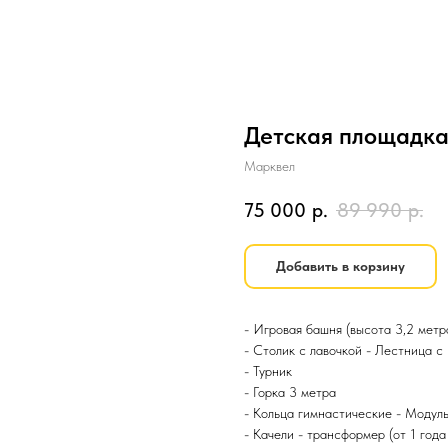
Детская площадка
Марквел
75 000
р.
89 990
р.
Добавить в корзину
- Игровая башня (высота 3,2 метр
- Столик с лавочкой - Лестница с
- Турник
- Горка 3 метра
- Кольца гимнастические - Модуль
- Качели - трансформер (от 1 года