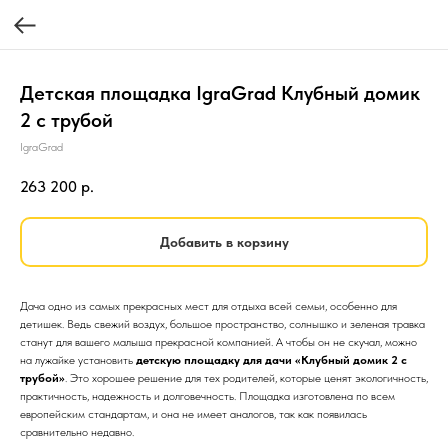
Детская площадка IgraGrad Клубный домик
2 с трубой
IgraGrad
263 200
р.
Добавить в корзину
Дача одно из самых прекрасных мест для отдыха всей семьи, особенно для
детишек. Ведь свежий воздух, большое пространство, солнышко и зеленая травка
станут для вашего малыша прекрасной компанией. А чтобы он не скучал, можно
на лужайке установить
детскую площадку для дачи «Клубный домик 2 с
трубой»
. Это хорошее решение для тех родителей, которые ценят экологичность,
практичность, надежность и долговечность. Площадка изготовлена по всем
европейским стандартам, и она не имеет аналогов, так как появилась
сравнительно недавно.