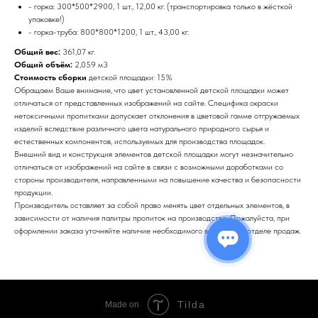
- горка: 300*500*2900, 1 шт., 12,00 кг. (транспортировка только в жёсткой
упаковке!)
- горка-труба: 800*800*1200, 1 шт., 43,00 кг.
Общий вес:
361,07 кг.
Общий объём:
2,059 м3
Стоимость сборки
детской площадки: 15%
Обращаем Ваше внимание, что цвет установленной детской площадки может
отличаться от представленных изображений на сайте. Специфика окраски
нетоксичными пропитками допускает отклонения в цветовой гамме отгружаемых
изделий вследствие различного цвета натурального природного сырья и
естественных компонентов, используемых для производства площадок.
Внешний вид и конструкция элементов детской площадки могут незначительно
отличаться от изображений на сайте в связи с возможными доработками со
стороны производителя, направленными на повышение качества и безопасности
продукции.
Производитель оставляет за собой право менять цвет отдельных элементов, в
зависимости от наличия палитры пропиток на производстве. Пожалуйста, при
оформлении заказа уточняйте наличие необходимого вам цвета в отделе продаж.
Tilda
Made on