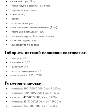
- волновая горка 3 м;
- горка-труба с высоты 1,5 метра;
- деревянная лестница;
- скалодром;
- канат;
- качельный модуль;
- пластиковые одиночные качели (1 шт.);
- трапеция с кольцами (1 шт.);
- доска для игры в “Крестики-нолики”;
- комплект фурнитуры;
- руководство по сборке
Габариты детской площадки составляют:
- длина, м: 7,34
- ширина, м: 3,78
- высота, м: 3,4
- высота платформы, м: 1,5
- платформа, м: 1,25 x 2,00
Размеры упаковки:
- упаковка: 200*200*3000, 2 шт., 91,20 кг.
- упаковка: 180*180*2800, 1 шт., 34,47 кг.
- упаковка: 45*700*2800, 2 шт., 39,20 кг.
- упаковка: 45*1300*2800, 4 шт., 139,20 кг.
- упаковка: 350*500*500, 1 шт., 10,00 кг.