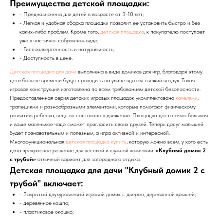
Преимущества детской площадки:
- Предназначена для детей в возрасте от 3-10 лет;
- Легкая и удобная сборка площадки позволит ее установить быстро и без
каких-либо проблем. Кроме того,
детская площадка
, к покупателю поступает
уже в частично-собранном виде;
- Гиппоаллергенность и натуральность;
- Доступность в цене.
Детская площадка для дачи
выполнена в виде домиков для игр, благодаря этому
дети больше времени будут проводить на улице вдыхая свежий воздух. Такая
игровая конструкция изготовлена по всем требованиям детской безопасности.
Предоставленная серия детских игровых площадок укомплектована
качелями
,
трапециями и разнообразными элементами, которые помогают физическому
развитию ребенка, ведь он постоянно в движении. Площадка достаточно большая
и ваше маленькое чадо сможет пригласить своих друзей. Теперь досуг малышей
будет познавательным и полезным, а игра активной и интересной.
Многофункциональная
детская площадка купить
, которую можно всем, у кого есть
дача прекрасное решение для веселой и шумной компании.
«Клубный домик 2
с трубой»
отличный вариант для загородного отдыха.
Детская площадка для дачи "Клубный домик 2 с
трубой" включает:
- Закрытый двухуровневый игровой домик с дверью, деревянной крышей;
- деревянное кашпо;
- пластиковое окошко;