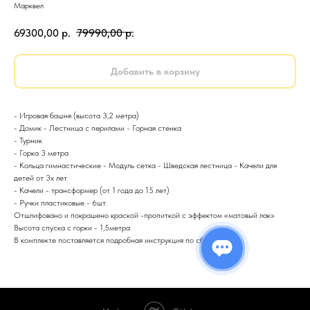
Марквел
69300,00
р.
79990,00
р.
Добавить в корзину
- Игровая башня (высота 3,2 метра)
- Домик - Лестница с перилами - Горная стенка
- Турник
- Горка 3 метра
- Кольца гимнастические - Модуль сетка - Шведская лестница - Качели для
детей от 3х лет
- Качели - трансформер (от 1 года до 15 лет)
- Ручки пластиковые - 6шт
Отшлифовано и покрашено краской -пропиткой с эффектом «матовый лак»
Высота спуска с горки - 1,5метра
В комплекте поставляется подробная инструкция по сборке