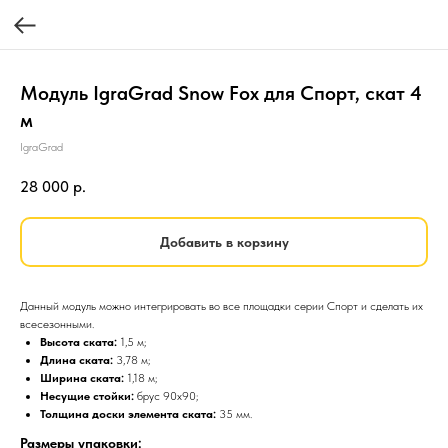
Модуль IgraGrad Snow Fox для Спорт, скат 4
м
IgraGrad
28 000
р.
Добавить в корзину
Данный модуль можно интегрировать во все площадки серии Спорт и сделать их
всесезонными.
Высота ската:
1,5 м;
Длина ската:
3,78 м;
Ширина ската:
1,18 м;
Несущие стойки:
брус 90х90;
Толщина доски элемента ската:
35 мм.
Размеры упаковки: