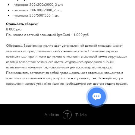
- упаковка: 200x200x3000, 3 шт.;
- упаковка: 180x180x2800, 2 шт.;
- упаковка: 350*500*500, 1 шт.;
Стоимость сборки:
8 000 руб.
При заказе с детской площадкой IgraGrad - 4 000 руб.
Обращаем Ваше внимание, что цвет установленной детской площадки может
отличаться от представленных изображений на сайте. Специфика окраски
нетоксичными пропитками допускает отклонения в цветовой гамме отгружаемых
изделий вследствие различного цвета натурального природного сырья и
естественных компонентов, используемых для производства площадок.
Производитель оставляет за собой право менять цвет отдельных элементов, в
зависимости от наличия палитры пропиток на производстве. Пожалуйста, при
оформлении заказа уточняйте наличие необходимого вам цвета в отделе продаж.
Tilda
Made on