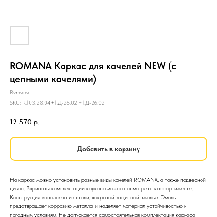
ROMANA Каркас для качелей NEW (с
цепными качелями)
Romana
SKU:
R.103.28.04+1.Д-26.02 +1.Д-26.02
12 570
р.
Добавить в корзину
На каркас можно установить разные виды качелей ROMANA, а также подвесной
диван. Варианты комплектации каркаса можно посмотреть в ассортименте.
Конструкция выполнена из стали, покрытой защитной эмалью. Эмаль
предотвращает коррозию металла, и наделяет материал устойчивостью к
погодным условиям. Не допускается самостоятельная комплектация каркаса