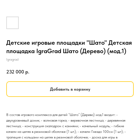
Детские игровые площадки "Шато" Детская
площадка IgraGrad Шато (Дерево) (мод.1)
Igragrad
232 000
р.
Добавить в корзину
В состав игрового комплекса для детей “Шато” (Дерево) мод.1 входит: -
двухуровневый домик; - волновая горка; - веревочная лестница; - деревянная
лестница; - конструкция скалодром с камнями; - качельный модуль; - гибкие
качели на цепях в резиновой оболочке (1 шт.); - качели Гнездо 100см (1 шт); -
трапеция с кольцами на цепях в резиновой оболочке; - доска для игры в