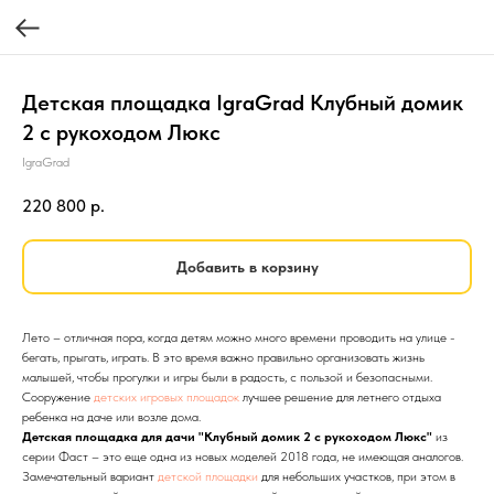
Детская площадка IgraGrad Клубный домик
2 с рукоходом Люкс
IgraGrad
220 800
р.
Добавить в корзину
Лето – отличная пора, когда детям можно много времени проводить на улице -
бегать, прыгать, играть. В это время важно правильно организовать жизнь
малышей, чтобы прогулки и игры были в радость, с пользой и безопасными.
Сооружение
детских игровых площадок
лучшее решение для летнего отдыха
ребенка на даче или возле дома.
Детская площадка для дачи "Клубный домик 2 с рукоходом Люкс"
из
серии Фаст – это еще одна из новых моделей 2018 года, не имеющая аналогов.
Замечательный вариант
детской площадки
для небольших участков, при этом в