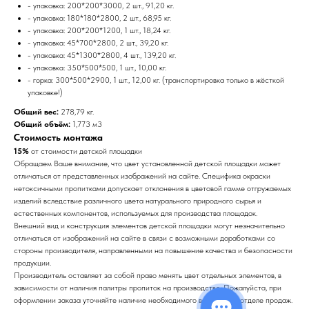
- упаковка: 200*200*3000, 2 шт., 91,20 кг.
- упаковка: 180*180*2800, 2 шт., 68,95 кг.
- упаковка: 200*200*1200, 1 шт., 18,24 кг.
- упаковка: 45*700*2800, 2 шт., 39,20 кг.
- упаковка: 45*1300*2800, 4 шт., 139,20 кг.
- упаковка: 350*500*500, 1 шт., 10,00 кг.
- горка: 300*500*2900, 1 шт., 12,00 кг. (транспортировка только в жёсткой
упаковке!)
Общий вес:
278,79 кг.
Общий объём:
1,773 м3
Стоимость монтажа
15%
от стоимости детской площадки
Обращаем Ваше внимание, что цвет установленной детской площадки может
отличаться от представленных изображений на сайте. Специфика окраски
нетоксичными пропитками допускает отклонения в цветовой гамме отгружаемых
изделий вследствие различного цвета натурального природного сырья и
естественных компонентов, используемых для производства площадок.
Внешний вид и конструкция элементов детской площадки могут незначительно
отличаться от изображений на сайте в связи с возможными доработками со
стороны производителя, направленными на повышение качества и безопасности
продукции.
Производитель оставляет за собой право менять цвет отдельных элементов, в
зависимости от наличия палитры пропиток на производстве. Пожалуйста, при
оформлении заказа уточняйте наличие необходимого вам цвета в отделе продаж.