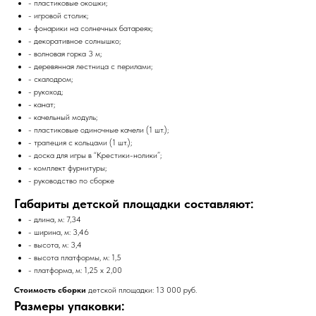
- пластиковые окошки;
- игровой столик;
- фонарики на солнечных батареях;
- декоративное солнышко;
- волновая горка 3 м;
- деревянная лестница с перилами;
- скалодром;
- рукоход;
- канат;
- качельный модуль;
- пластиковые одиночные качели (1 шт.);
- трапеция с кольцами (1 шт.);
- доска для игры в “Крестики-нолики”;
- комплект фурнитуры;
- руководство по сборке
Габариты детской площадки составляют:
- длина, м: 7,34
- ширина, м: 3,46
- высота, м: 3,4
- высота платформы, м: 1,5
- платформа, м: 1,25 x 2,00
Стоимость сборки
детской площадки: 13 000 руб.
Размеры упаковки: