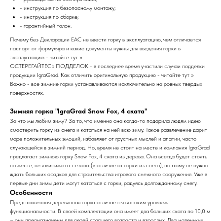
- инструкция по безопасному монтажу;
- инструкция по сборке;
- гарантийный талон.
Почему без Декларации EAC не ввести горку в эксплуатацию, чем отличается
паспорт от формуляра и какие документы нужны для введения горки в
эксплуатацию - читайте тут >>
ОСТЕРЕГАЙТЕСЬ ПОДДЕЛОК - в последнее время участили случаи подделки
продукции IgraGrad. Как отличить оригинальную продукцию - читайте тут >>
Важно - все зимние горки устанавливаются исключительно на ровных твердых
поверхностях.
Зимняя горка "IgraGrad Snow Fox, 4 ската"
За что мы любим зиму? За то, что именно она когда-то подарила людям идею
смастерить горку из снега и кататься на ней всю зиму. Такое развлечение дарит
море положительных эмоций, избавляет от грустных мыслей и апатии, часто
случающейся в зимний период. Но, время не стоит на месте и компания IgraGrad
предлагает зимнюю горку Snow Fox, 4 ската из дерева. Она всегда будет стоять
на месте, независимо от сезона (в отличие от горки из снега), поэтому не нужно
ждать больших осадков для строительства игрового снежного сооружения. Уже в
первые дни зимы дети могут кататься с горки, радуясь долгожданному снегу.
Особенности
Представленная деревянная горка отличается высоким уровнем
функциональности. В своей комплектации она имеет два больших ската по 10,0 м
– они предназначены для детей старшего возраста и взрослых. Два маленьких