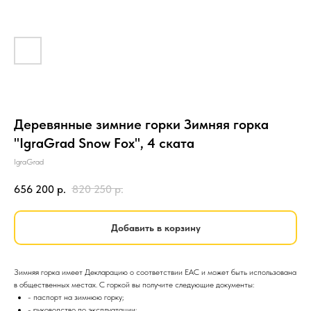
Деревянные зимние горки Зимняя горка
"IgraGrad Snow Fox", 4 ската
IgraGrad
656 200
р.
820 250
р.
Добавить в корзину
Зимняя горка имеет Декларацию о соответствии EAC и может быть использована
в общественных местах. С горкой вы получите следующие документы:
- паспорт на зимнюю горку;
- руководство по эксплуатации;