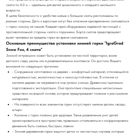
ската по 4,0 м – идеальны для детей дошкольного и младшего школьного
возраста.
В целях безопасности и удобства малые и большие скаты расположены по
разные стороны. Дети и взрослые могут без опасения одновременно скатываться
с горки, никому не мешая. Каждая горка оборудована надёжной лестницей с
противоположной стороны ската и поручнями. Борта скатов предотвращают
вылет человека за пределы горки во время скатывания.
Основные преимущества установки зимней горки "IgraGrad
Snow Fox, 4 ската"
Зимний аттракцион может быть установлен на частной территории, возле
детского сада, школы или в развлекательном комплексе. Он достоин Вашего
внимания по следующим причинам:
- Сооружение изготовлено из дерева – комфортный материал, отличающийся
натуральностью, экологичностью и износоустойчивостью. В отличие от
металла дерево не нагревается под лучами солнца. Древесина тщательно
подготовлена к эксплуатации. Она пропитана специальным нетоксичным
средством на водной основе, которое предупреждает гниение и рассыхание
материала.
- На поверхности всех элементов горки отсутствуют мелкие детали, гвозди,
штыри.
- Катание с горки полезно для здоровья. Такое развлечение учит детей
ориентироваться в пространстве, правильно отталкиваться и координировать
движения, быть смелым, быстрым, ловким.
- Зимняя деревянная горка защитит деток от несчастных случаев, которые