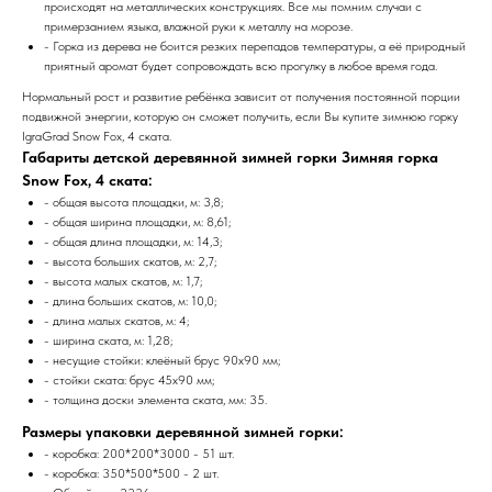
происходят на металлических конструкциях. Все мы помним случаи с
примерзанием языка, влажной руки к металлу на морозе.
- Горка из дерева не боится резких перепадов температуры, а её природный
приятный аромат будет сопровождать всю прогулку в любое время года.
Нормальный рост и развитие ребёнка зависит от получения постоянной порции
подвижной энергии, которую он сможет получить, если Вы купите зимнюю горку
IgraGrad Snow Fox, 4 ската.
Габариты детской деревянной зимней горки Зимняя горка
Snow Fox, 4 ската:
- общая высота площадки, м: 3,8;
- общая ширина площадки, м: 8,61;
- общая длина площадки, м: 14,3;
- высота больших скатов, м: 2,7;
- высота малых скатов, м: 1,7;
- длина больших скатов, м: 10,0;
- длина малых скатов, м: 4;
- ширина ската, м: 1,28;
- несущие стойки: клеёный брус 90х90 мм;
- стойки ската: брус 45х90 мм;
- толщина доски элемента ската, мм: 35.
Размеры упаковки деревянной зимней горки:
- коробка: 200*200*3000 - 51 шт.
- коробка: 350*500*500 - 2 шт.