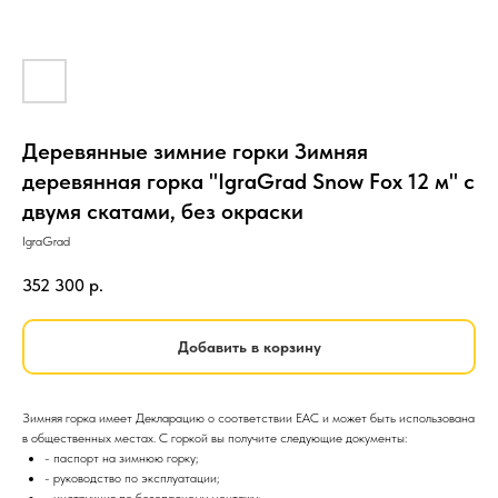
Деревянные зимние горки Зимняя
деревянная горка "IgraGrad Snow Fox 12 м" с
двумя скатами, без окраски
IgraGrad
352 300
р.
Добавить в корзину
Зимняя горка имеет Декларацию о соответствии EAC и может быть использована
в общественных местах. С горкой вы получите следующие документы:
- паспорт на зимнюю горку;
- руководство по эксплуатации;
- инструкция по безопасному монтажу;