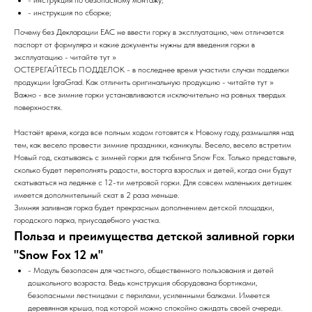
- инструкция по сборке;
Почему без Декларации EAC не ввести горку в эксплуатацию, чем отличается
паспорт от формуляра и какие документы нужны для введения горки в
эксплуатацию - читайте тут >>
ОСТЕРЕГАЙТЕСЬ ПОДДЕЛОК - в последнее время участили случаи подделки
продукции IgraGrad. Как отличить оригинальную продукцию - читайте тут >>
Важно - все зимние горки устанавливаются исключительно на ровных твердых
поверхностях.
Настаёт время, когда все полным ходом готовятся к Новому году, размышляя над
тем, как весело провести зимние праздники, каникулы. Весело, весело встретим
Новый год, скатываясь с зимней горки для тюбинга Snow Fox. Только представьте,
сколько будет переполнять радости, восторга взрослых и детей, когда они будут
скатываться на ледянке с 12-ти метровой горки. Для совсем маленьких детишек
имеется дополнительный скат в 2 раза меньше.
Зимняя заливная горка будет прекрасным дополнением детской площадки,
городского парка, приусадебного участка.
Польза и преимущества детской заливной горки
"Snow Fox 12 м"
- Модуль безопасен для частного, общественного пользования и детей
дошкольного возраста. Ведь конструкция оборудована бортиками,
безопасными лестницами с перилами, усиленными балками. Имеется
деревянная крыша, под которой можно спокойно ожидать своей очереди.