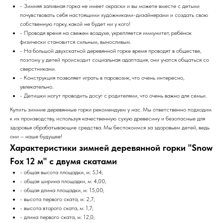
- Зимняя заливная горка не имеет окраски и вы можете вместе с детьми
почувствовать себя настоящими художниками-дизайнерами и создать свою
собственную горку, какой не будет ни у кого!
- Проводя время на свежем воздухе, укрепляется иммунитет, ребёнок
физически становится сильным, выносливым.
- На большой двухскатной деревянной горке время проводят в обществе,
поэтому у детей происходит социальная адаптация, они учатся общаться со
сверстниками.
- Конструкция позволяет играть в паровозик, что очень интересно,
увлекательно.
- Детишки могут проводить досуг с родителями, что очень важно для семьи.
Купить зимние деревянные горки рекомендуем у нас. Мы ответственно подходим
к их производству, используя качественную сухую древесину и безопасные для
здоровья обрабатывающие средства. Мы беспокоимся за здоровьем детей, ведь
они – наше будущее!
Характеристики зимней деревянной горки "Snow
Fox 12 м" с двумя скатами
- общая высота площадки, м: 5,14;
- общая ширина площадки, м: 4,00;
- общая длина площадки, м: 15,00;
- высота первого ската, м: 2,7;
- высота второго ската, м: 1,7;
- длина первого ската, м: 12,0;