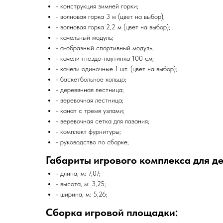
- конструкция зимней горки;
- волновая горка 3 м (цвет на выбор);
- волновая горка 2,2 м (цвет на выбор);
- качельный модуль;
- а-образный спортивный модуль;
- качели гнездо-паутинка 100 см;
- качели одиночные 1 шт. (цвет на выбор);
- баскетбольное кольцо;
- деревянная лестница;
- веревочная лестница;
- канат с тремя узлами;
- веревочная сетка для лазания;
- комплект фурнитуры;
- руководство по сборке;
Габариты игрового комплекса для де
- длина, м: 7,07;
- высота, м: 3,25;
- ширина, м: 5,26;
Сборка игровой площадки: