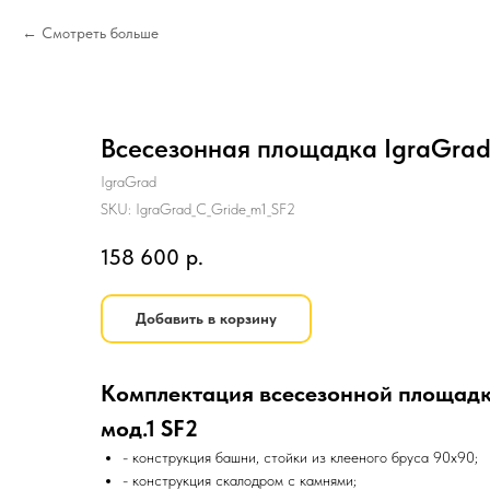
Смотреть больше
Всесезонная площадка IgraGrad 
IgraGrad
SKU:
IgraGrad_C_Gride_m1_SF2
158 600
р.
Добавить в корзину
Комплектация всесезонной площадк
мод.1 SF2
- конструкция башни, стойки из клееного бруса 90х90;
- конструкция скалодром с камнями;