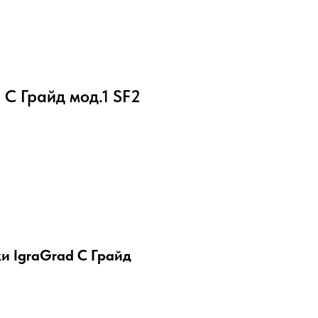
С Грайд мод.1 SF2
и IgraGrad C Грайд