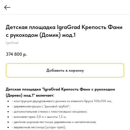
Детская площадка IgraGrad Крепость Фани
с рукоходом (Домик) мод.1
IgraGrad
374 800
р.
Добавить в корзину
Детская площадка "IgraGrad Крепость Фани с рукоходом
(Дерево) мод.1" включает:
- конструкция двухуровневого домика из клееного бруса 100х100 мм;
- деревянная крыша с "дымовой трубой";
- дополнительная стенка с пластиковыми окошками;
- волновая горка 3,0 м c высоты 1,5 м;
- двойная широкая лестница: деревянная и металлическая;
- веревочная лестница (шторм-трап);