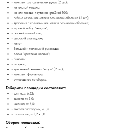
- комплект металлических ручек (2 шт.);
- качельный модуль;
- качели гнездо-паутинка IgraGrad 100;
- гибкие качели на цепях в резиновой оболочке (2 шт.);
- трапеция с кольцами на цепях в резиновой оболочке;
- игровой набор "ниндзя";
- баскетбольный щит;
- широкий скалодром;
- канат;
- большой и маленький рукоходы;
- доска "крестики-нолики";
- бинокль;
- штурвал;
- крепежный элемент "якорь" (2 шт.);
- комплект фурнитуры;
- руководство по сборке.
Габариты площадки составляют:
- длина, м: 6,52;
- высота, м: 3,0;
- ширина, м: 3,5;
- высота платформы, м: 1,5
- платформа, м: 1,2 х 1,8
Сборка площадки:
Стоимость сборки - 15% процентов от стоимости комплекса