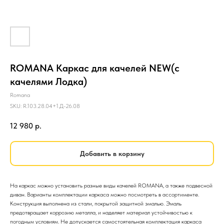
ROMANA Каркас для качелей NEW(с
качелями Лодка)
Romana
SKU:
R.103.28.04+1.Д-26.08
12 980
р.
Добавить в корзину
На каркас можно установить разные виды качелей ROMANA, а также подвесной
диван. Варианты комплектации каркаса можно посмотреть в ассортименте.
Конструкция выполнена из стали, покрытой защитной эмалью. Эмаль
предотвращает коррозию металла, и наделяет материал устойчивостью к
погодным условиям. Не допускается самостоятельная комплектация каркаса