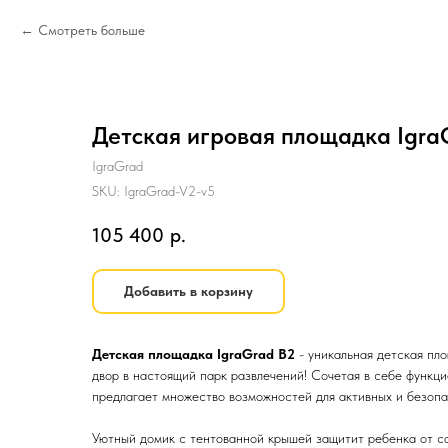
Смотреть больше
Детская игровая площадка Igra
IgraGrad
SKU:
IgraGrad-V2-v5
105 400
р.
Добавить в корзину
Детская площадка IgraGrad B2
- уникальная детская пло
двор в настоящий парк развлечений! Сочетая в себе функци
предлагает множество возможностей для активных и безопа
Уютный домик с тентованной крышей защитит ребенка от со