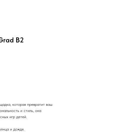
Grad В2
щадка, которая превратит ваш
ональность и стиль, она
сных игр детей.
лнца и дождя.