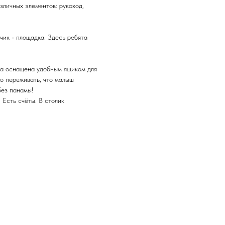
зличных элементов: рукоход,
чик - площадка. Здесь ребята
ца оснащена удобным ящиком для
но переживать, что малыш
без панамы!
 Есть счёты. В столик