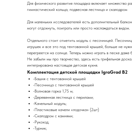
Для физического развития площадка включает множество ра
гимнастический кольца, подвесная лестница и скалодром
Для маленьких исследователей есть дополнительный балкон
могут отдохнуть, поиграть или просто наслаждаться видом.
Отдельного стоит отметить модуль с песочницей. Песочни
игрушек и все это под тентованной крышей, больше не нуж
перегреется на солнце. Теперь можно играть в песке даже 
Не забыли мы про творчество, здесь есть грифельная доска.
интегрирована настоящая детская кухня.
Комплектация детской площадки IgraGrad B2
-Башня с тентованной крышей
-Песочница с тентованной крышей
-Волновая горка 1,75 м;
-Деревянная лестница с перилами;
-Качельный модуль;
-Пластиковые качели «лодочка» (2шт)
-Скалодром с камнями;
-Рукоход;
-Турник;