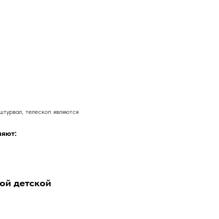
 штурвал, телескоп являются
ляют:
ой детской