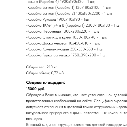
-Башня (Коробка 4) 1900х190х120 - 1 шт;
-Коробка Балкон (Коробка 1) 130х180х2100 - 1 шт;
-Коробка Балкон (Коробка 2) 130х180х2200 - 1 шт;
-Коробка Рукоход 1900х110х190 - 1шт;
-Коробка 1КМ-1_v4 и В (Коробка 1) 2300х180х130 - 1 шт;
-Коробка Песочница 1300х280х220 - 1 шт;
-Коробка Столик для кухни 1050х180х140 - 1 шт;
-Коробка Доска меловая 10х450х810 - 1 шт;
-Коробка Комплектующие 350х350х550 - 1 шт;
-Коробка Горка, солнышко 1750х390х200 - 1 шт.
Общий вес: 210 кг
Общий объём: 0,72 м3
Сборка площадки:
15000 руб.
Обращаем Ваше внимание, что цвет установленной детской
представленных изображений на сайте. Специфика окраск
допускает отклонения в цветовой гамме отгружаемых издел
натурального природного сырья и естественных компоненто
площадок.
Внешний вид и конструкция элементов детской площадки мо