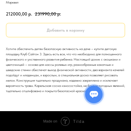
Марквел
212000,00
р.
231990,00
р.
Добавить в корзину
Хотите обеспечить детям безопасную активность на даче – купите детскую
площадку Клуб Сайгон 3. Здесь есть все, что что необходимо для полноценного
физического и умственного развития ребенка. Настоящий домик с окошками и
цветочницей – основа для массы ролевых игр, разнообразные канатные и
шведские стенки обеспечат выход физической активности, два варианта качелей
подойдут и младенцам, и взрослым, а специальная доска позволяет рисовать
мелом. Конструкция тщательно продумана, надежно закреплена и исключает
вероятность травм. Карельская сосна износостойка, не боится погодных явлений,
тщательно отшлифована и покрыта безопасной краской.
Tilda
Made on