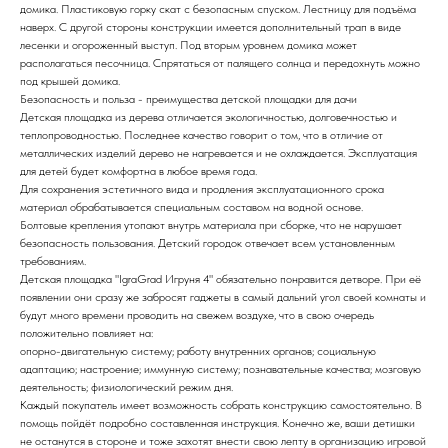
домика. Пластиковую горку скат с безопасным спуском. Лестницу для подъёма
наверх. С другой стороны конструкции имеется дополнительный трап в виде
лесенки и огороженный выступ. Под вторым уровнем домика может
располагаться песочница. Спрятаться от палящего солнца и передохнуть можно
под крышей домика.
Безопасность и польза - преимущества детской площадки для дачи
Детская площадка из дерева отличается экологичностью, долговечностью и
теплопроводностью. Последнее качество говорит о том, что в отличие от
металлических изделий дерево не нагревается и не охлаждается. Эксплуатация
для детей будет комфортна в любое время года.
Для сохранения эстетичного вида и продления эксплуатационного срока
материал обрабатывается специальным составом на водной основе.
Болтовые крепления утопают внутрь материала при сборке, что не нарушает
безопасность пользования. Детский городок отвечает всем установленным
требованиям.
Детская площадка "IgraGrad Игруня 4" обязательно понравится детворе. При её
появлении они сразу же забросят гаджеты в самый дальний угол своей комнаты и
будут много времени проводить на свежем воздухе, что в свою очередь
положительно повлияет на:
опорно-двигательную систему; работу внутренних органов; социальную
адаптацию; настроение; иммунную систему; познавательные качества; мозговую
деятельность; физиологический режим дня.
Каждый покупатель имеет возможность собрать конструкцию самостоятельно. В
помощь пойдёт подробно составленная инструкция. Конечно же, ваши детишки
не останутся в стороне и тоже захотят внести свою лепту в организацию игровой