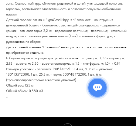
зоны. Совместный труд сближает родителей и детей, учит малышей помогать
взрослым, воспитывает ответственность и позволяет получить необходимые
навыки.
Детский городок для дачи "IgraGrad Игруня 4" включает: - конструкция
двухуровневой башни; - балкончик с лестницей-скалодромом; - деревянная
крыша; - волновая горка 2,2 м; - деревянная лестница; - песочница; - качельный
модуль; - пластиковые одиночные качели (1 шт.); - комплект фурнитуры; -
руководство по сборке
Декоративный элемент "Солнышко" не входит в состав комплекта и по желанию
приобретается отдельно.
Габариты игрового городка для детей составляют: - длина, м: 3,39 - ширина, м:
2,93 - высота, м: 2,50 - высота платформы, м: 1,2 - платформа, м: 1,04 x 0,94
Размеры упаковки: - упаковка: 180*135*2100, 4 шт., 91,8 кг. - упаковка:
180*135*2300, 1 шт., 25,2 кг. - горка: 300*484*2200, 1 шт., 6 кг.
(транспортировка только в жёсткой упаковке!)
Общий вес: 123 кг.
Общий объём: 0,580 м3
...
Tilda
Made on