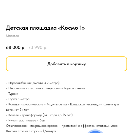
Детская площадка «Космо 1»
Марквел
68 000
р.
73 990
р.
Добавить в корзину
- Игровая башня (высота 3,2 метра)
- Песочница - Лестница с перилами - Горная стенка
- Турник
- Горка 3 метра
- Кольца гимнастические - Модуль сетка - Шведская лестница - Качели для
детей от 3х лет
- Качели - трансформер (от 1 года до 15 лет)
- Ручки пластиковые - 6шт
Отшлифовано и покрашено краской -пропиткой с эффектом «матовый лак»
Высота спуска с горки - 1,5метра