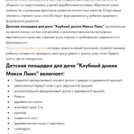
общении со сверстниками, у детей вырабатывается навык обретения новых
знакомств, социальная адаптация, развитие личностных качеств. Спортивные
элементы игровой зоны способствуют формированию у ребенка здорового
физического развития.
Детская площадка для дачи "Клубный домик Макси Люкс"
, выполненная
из экологически чистых материалов и укомплектованная аксессуарами
европейского качества, отвечает всем нормам и требованиям надежности и
безопасности.
<
Детская площадка, купить
которую можно в нашей компании, позволит вашему
ребенку интересно проводить свой досуг рядом с домом, а вы точно будете
знать, где он находиться.
Детская площадка для дачи "Клубный домик
Макси Люкс" включает:
- Закрытый двухуровневый игровой домик с дверью и деревянной крышей;
- увеличенный первый этаж с доп. двускатной крышей,
- дополнительный двухуровневый домик с деревянной крышей
- балкон
- деревянное кашпо;
- волновая горка 3 м;
- рукоход
- подвесной мост
- деревянная лестница с перилами;
- скалодром
- канат;