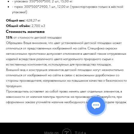
- упаковка: 350*500*500, 2 шт., 15,00 кг.
- горка: 300*500*2900, 1 шт., 12,00 кг. (транспортировка только в жёсткой
упаковке!)
Общий вес:
628,27 кг.
Общий объём:
2,700 м3
Стоимость монтажа
15%
от стоимости детской площадки
Обращаем Ваше внимание, что цвет установленной детской площадки может
отличаться от представленных изображений на сайте. Специфика окраски
нетоксичными пропитками допускает отклонения в цветовой гамме отгружаемых
изделий вследствие различного цвета натурального природного сырья и
естественных компонентов, используемых для производства площадок.
Внешний вид и конструкция элементов детской площадки могут незначительно
отличаться от изображений на сайте в связи с возможными доработками со
стороны производителя, направленными на повышение качества и безопасности
продукции.
Производитель оставляет за собой право менять цвет отдельных элементов, в
зависимости от наличия палитры пропиток на производстве. Пожалуйста, при
оформлении заказа уточняйте наличие необходимого вам цвета в отделе продаж.
Tilda
Made on