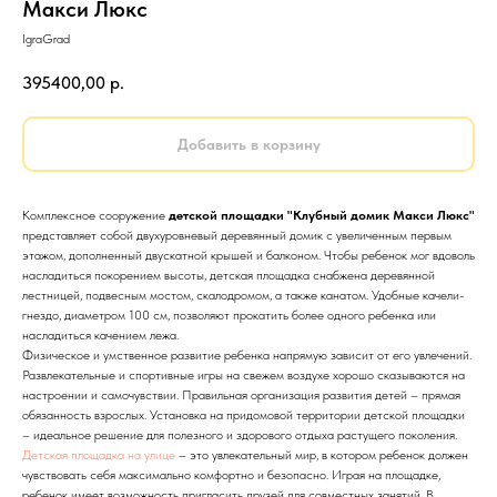
Макси Люкс
IgraGrad
395400,00
р.
Добавить в корзину
Комплексное сооружение
детской площадки "Клубный домик Макси Люкс"
представляет собой двухуровневый деревянный домик с увеличенным первым
этажом, дополненный двускатной крышей и балконом. Чтобы ребенок мог вдоволь
насладиться покорением высоты, детская площадка снабжена деревянной
лестницей, подвесным мостом, скалодромом, а также канатом. Удобные качели-
гнездо, диаметром 100 см, позволяют прокатить более одного ребенка или
насладиться качением лежа.
Физическое и умственное развитие ребенка напрямую зависит от его увлечений.
Развлекательные и спортивные игры на свежем воздухе хорошо сказываются на
настроении и самочувствии. Правильная организация развития детей – прямая
обязанность взрослых. Установка на придомовой территории детской площадки
– идеальное решение для полезного и здорового отдыха растущего поколения.
Детская площадка на улице
– это увлекательный мир, в котором ребенок должен
чувствовать себя максимально комфортно и безопасно. Играя на площадке,
ребенок имеет возможность пригласить друзей для совместных занятий. В