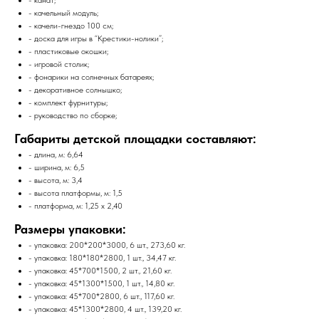
- качельный модуль;
- качели-гнездо 100 см;
- доска для игры в “Крестики-нолики”;
- пластиковые окошки;
- игровой столик;
- фонарики на солнечных батареях;
- декоративное солнышко;
- комплект фурнитуры;
- руководство по сборке;
Габариты детской площадки составляют:
- длина, м: 6,64
- ширина, м: 6,5
- высота, м: 3,4
- высота платформы, м: 1,5
- платформа, м: 1,25 x 2,40
Размеры упаковки:
- упаковка: 200*200*3000, 6 шт., 273,60 кг.
- упаковка: 180*180*2800, 1 шт., 34,47 кг.
- упаковка: 45*700*1500, 2 шт., 21,60 кг.
- упаковка: 45*1300*1500, 1 шт., 14,80 кг.
- упаковка: 45*700*2800, 6 шт., 117,60 кг.
- упаковка: 45*1300*2800, 4 шт., 139,20 кг.