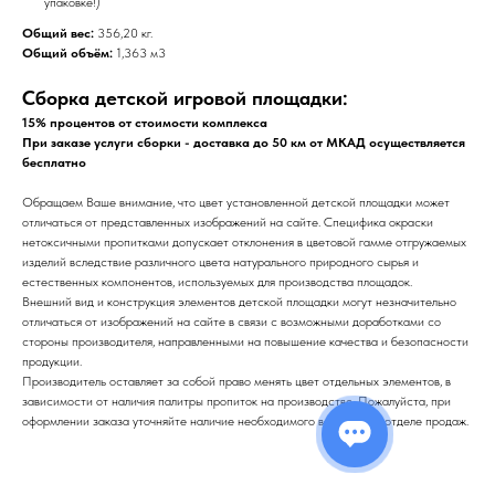
упаковке!)
Общий вес:
356,20 кг.
Общий объём:
1,363 м3
Сборка детской игровой площадки:
15% процентов от стоимости комплекса
При заказе услуги сборки - доставка до 50 км от МКАД осуществляется
бесплатно
Обращаем Ваше внимание, что цвет установленной детской площадки может
отличаться от представленных изображений на сайте. Специфика окраски
нетоксичными пропитками допускает отклонения в цветовой гамме отгружаемых
изделий вследствие различного цвета натурального природного сырья и
естественных компонентов, используемых для производства площадок.
Внешний вид и конструкция элементов детской площадки могут незначительно
отличаться от изображений на сайте в связи с возможными доработками со
стороны производителя, направленными на повышение качества и безопасности
продукции.
Производитель оставляет за собой право менять цвет отдельных элементов, в
зависимости от наличия палитры пропиток на производстве. Пожалуйста, при
оформлении заказа уточняйте наличие необходимого вам цвета в отделе продаж.