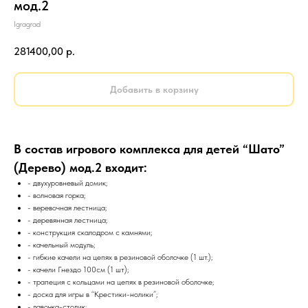
мод.2
Igragrad
281400,00
р.
Добавить в корзину
В состав игрового комплекса для детей “Шато”
(Дерево) мод.2 входит:
- двухуровневый домик;
- волновая горка;
- веревочная лестница;
- деревянная лестница;
- конструкция скалодром с камнями;
- качельный модуль;
- гибкие качели на цепях в резиновой оболочке (1 шт.);
- качели Гнездо 100см (1 шт);
- трапеция с кольцами на цепях в резиновой оболочке;
- доска для игры в “Крестики-нолики”;
- лавочка-столик;