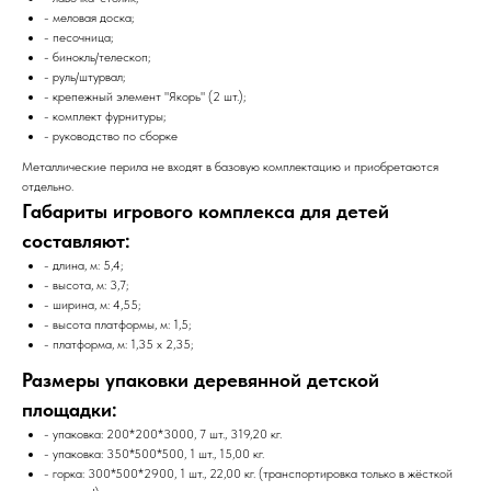
- меловая доска;
- песочница;
- бинокль/телескоп;
- руль/штурвал;
- крепежный элемент "Якорь" (2 шт.);
- комплект фурнитуры;
- руководство по сборке
Металлические перила не входят в базовую комплектацию и приобретаются
отдельно.
Габариты игрового комплекса для детей
составляют:
- длина, м: 5,4;
- высота, м: 3,7;
- ширина, м: 4,55;
- высота платформы, м: 1,5;
- платформа, м: 1,35 х 2,35;
Размеры упаковки деревянной детской
площадки:
- упаковка: 200*200*3000, 7 шт., 319,20 кг.
- упаковка: 350*500*500, 1 шт., 15,00 кг.
- горка: 300*500*2900, 1 шт., 22,00 кг. (транспортировка только в жёсткой