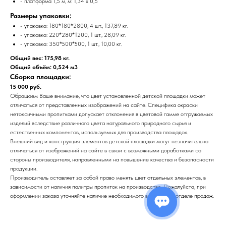
- платформа 1,5 м, м: 1,34 x 0,5
Размеры упаковки:
- упаковка: 180*180*2800, 4 шт., 137,89 кг.
- упаковка: 220*280*1200, 1 шт., 28,09 кг.
- упаковка: 350*500*500, 1 шт., 10,00 кг.
Общий вес: 175,98 кг.
Общий объём: 0,524 м3
Сборка площадки:
15 000 руб.
Обращаем Ваше внимание, что цвет установленной детской площадки может
отличаться от представленных изображений на сайте. Специфика окраски
нетоксичными пропитками допускает отклонения в цветовой гамме отгружаемых
изделий вследствие различного цвета натурального природного сырья и
естественных компонентов, используемых для производства площадок.
Внешний вид и конструкция элементов детской площадки могут незначительно
отличаться от изображений на сайте в связи с возможными доработками со
стороны производителя, направленными на повышение качества и безопасности
продукции.
Производитель оставляет за собой право менять цвет отдельных элементов, в
зависимости от наличия палитры пропиток на производстве. Пожалуйста, при
оформлении заказа уточняйте наличие необходимого вам цвета в отделе продаж.