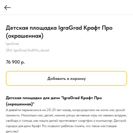
Детская площадка IgraGrad Крафт Про
(окрашенная)
IgraGrad
SKU:
IgraGrad_KraftPro_okrash
76 900
р.
Добавить в корзину
Детская площадки для дачи "IgraGrad Крафт Про
(окрашенная)"
А давайте перенесемся на 20-25 лет назад, когда родители не могли нас домой
заманить. Насколько нас, детей, манила улица, активные игры на свежем воздухе,
свобода и солнце, как наших детей притягивают смартфон и компьютер. Детский
городок для дачи Крафт Pro позволит ребятам понять, что такое настоящее
детство!