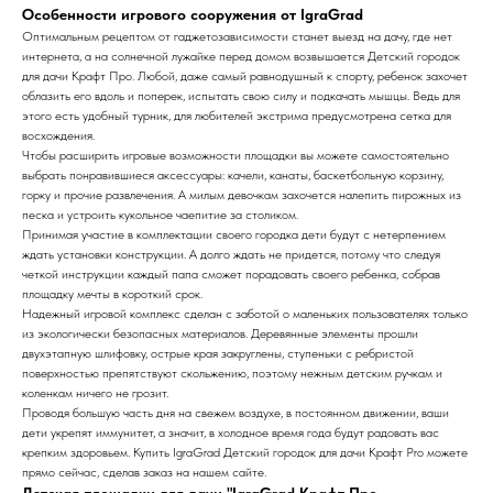
Особенности игрового сооружения от IgraGrad
Оптимальным рецептом от гаджетозависимости станет выезд на дачу, где нет
интернета, а на солнечной лужайке перед домом возвышается Детский городок
для дачи Крафт Про. Любой, даже самый равнодушный к спорту, ребенок захочет
облазить его вдоль и поперек, испытать свою силу и подкачать мышцы. Ведь для
этого есть удобный турник, для любителей экстрима предусмотрена сетка для
восхождения.
Чтобы расширить игровые возможности площадки вы можете самостоятельно
выбрать понравившиеся аксессуары: качели, канаты, баскетбольную корзину,
горку и прочие развлечения. А милым девочкам захочется налепить пирожных из
песка и устроить кукольное чаепитие за столиком.
Принимая участие в комплектации своего городка дети будут с нетерпением
ждать установки конструкции. А долго ждать не придется, потому что следуя
четкой инструкции каждый папа сможет порадовать своего ребенка, собрав
площадку мечты в короткий срок.
Надежный игровой комплекс сделан с заботой о маленьких пользователях только
из экологически безопасных материалов. Деревянные элементы прошли
двухэтапную шлифовку, острые края закруглены, ступеньки с ребристой
поверхностью препятствуют скольжению, поэтому нежным детским ручкам и
коленкам ничего не грозит.
Проводя большую часть дня на свежем воздухе, в постоянном движении, ваши
дети укрепят иммунитет, а значит, в холодное время года будут радовать вас
крепким здоровьем. Купить IgraGrad Детский городок для дачи Крафт Pro можете
прямо сейчас, сделав заказ на нашем сайте.
Детская площадки для дачи "IgraGrad Крафт Про