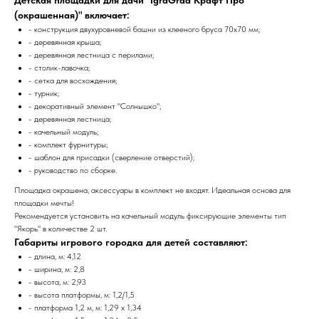
(окрашенная)" включает:
- конструкция двухуровневой башни из клееного бруса 70х70 мм;
- деревянная крыша;
- деревянная лестница с перилами;
- столик-лавочка;
- сетка для восхождения;
- турник;
- декоративный элемент "Солнышко";
- деревянная лестница;
- качельный модуль;
- комплект фурнитуры;
- шаблон для присадки (сверление отверстий);
- руководство по сборке.
Площадка окрашена, аксессуары в комплект не входят. Идеальная основа для
площадки мечты!
Рекомендуется установить на качельный модуль фиксирующие элементы тип
"Якорь" в количестве 2 шт.
Габариты игрового городка для детей составляют:
- длина, м: 4,12
- ширина, м: 2,8
- высота, м: 2,93
- высота платформы, м: 1,2/1,5
- платформа 1,2 м, м: 1,29 x 1,34