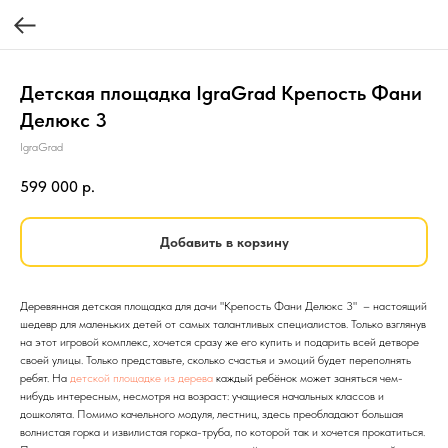
Детская площадка IgraGrad Крепость Фани
Делюкс 3
IgraGrad
599 000
р.
Добавить в корзину
Деревянная детская площадка для дачи "Крепость Фани Делюкс 3" – настоящий
шедевр для маленьких детей от самых талантливых специалистов. Только взглянув
на этот игровой комплекс, хочется сразу же его купить и подарить всей детворе
своей улицы. Только представьте, сколько счастья и эмоций будет переполнять
ребят. На
детской площадке из дерева
каждый ребёнок может заняться чем-
нибудь интересным, несмотря на возраст: учащиеся начальных классов и
дошколята. Помимо качельного модуля, лестниц, здесь преобладают большая
волнистая горка и извилистая горка-труба, по которой так и хочется прокатиться.