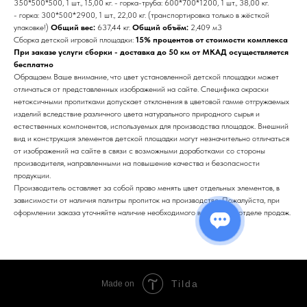
350*500*500, 1 шт., 15,00 кг. - горка-труба: 600*700*1200, 1 шт., 38,00 кг.
- горка: 300*500*2900, 1 шт., 22,00 кг. (транспортировка только в жёсткой
упаковке!)
Общий вес:
637,44 кг.
Общий объём:
2,409 м3
Сборка детской игровой площадки:
15% процентов от стоимости комплекса
При заказе услуги сборки - доставка до 50 км от МКАД осуществляется
бесплатно
Обращаем Ваше внимание, что цвет установленной детской площадки может
отличаться от представленных изображений на сайте. Специфика окраски
нетоксичными пропитками допускает отклонения в цветовой гамме отгружаемых
изделий вследствие различного цвета натурального природного сырья и
естественных компонентов, используемых для производства площадок. Внешний
вид и конструкция элементов детской площадки могут незначительно отличаться
от изображений на сайте в связи с возможными доработками со стороны
производителя, направленными на повышение качества и безопасности
продукции.
Производитель оставляет за собой право менять цвет отдельных элементов, в
зависимости от наличия палитры пропиток на производстве. Пожалуйста, при
оформлении заказа уточняйте наличие необходимого вам цвета в отделе продаж.
Tilda
Made on