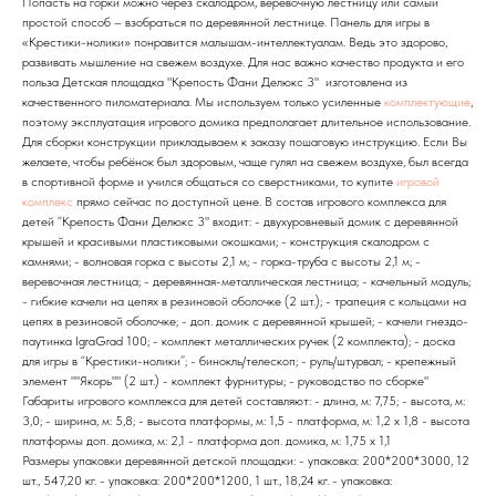
Попасть на горки можно через скалодром, верёвочную лестницу или самый
простой способ – взобраться по деревянной лестнице. Панель для игры в
«Крестики-нолики» понравится малышам-интеллектуалам. Ведь это здорово,
развивать мышление на свежем воздухе. Для нас важно качество продукта и его
польза Детская площадка "Крепость Фани Делюкс 3" изготовлена из
качественного пиломатериала. Мы используем только усиленные
комплектующие
,
поэтому эксплуатация игрового домика предполагает длительное использование.
Для сборки конструкции прикладываем к заказу пошаговую инструкцию. Если Вы
желаете, чтобы ребёнок был здоровым, чаще гулял на свежем воздухе, был всегда
в спортивной форме и учился общаться со сверстниками, то купите
игровой
комплекс
прямо сейчас по доступной цене. В состав игрового комплекса для
детей “Крепость Фани Делюкс 3" входит: - двухуровневый домик с деревянной
крышей и красивыми пластиковыми окошками; - конструкция скалодром с
камнями; - волновая горка с высоты 2,1 м; - горка-труба с высоты 2,1 м; -
веревочная лестница; - деревянная-металлическая лестница; - качельный модуль;
- гибкие качели на цепях в резиновой оболочке (2 шт.); - трапеция с кольцами на
цепях в резиновой оболочке; - доп. домик с деревянной крышей; - качели гнездо-
паутинка IgraGrad 100; - комплект металлических ручек (2 комплекта); - доска
для игры в “Крестики-нолики”; - бинокль/телескоп; - руль/штурвал; - крепежный
элемент ""Якорь"" (2 шт.) - комплект фурнитуры; - руководство по сборке"
Габариты игрового комплекса для детей составляют: - длина, м: 7,75; - высота, м:
3,0; - ширина, м: 5,8; - высота платформы, м: 1,5 - платформа, м: 1,2 х 1,8 - высота
платформы доп. домика, м: 2,1 - платформа доп. домика, м: 1,75 х 1,1
Размеры упаковки деревянной детской площадки: - упаковка: 200*200*3000, 12
шт., 547,20 кг. - упаковка: 200*200*1200, 1 шт., 18,24 кг. - упаковка: