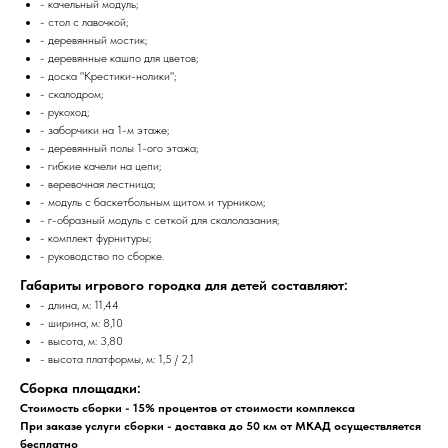
- качельный модуль;
- стол с лавочкой;
- деревянный мостик;
- деревянные кашпо для цветов;
- доска "Крестики-нолики";
- скалодром;
- рукоход;
- заборчики на 1-м этаже;
- деревянный полы 1-ого этажа;
- гибкие качели на цепи;
- веревочная лестница;
- модуль с баскетбольным щитом и турником;
- г-образный модуль с сеткой для скалолазания;
- комплект фурнитуры;
- руководство по сборке.
Габариты игрового городка для детей составляют:
- длина, м: 11,44
- ширина, м: 8,10
- высота, м: 3,80
- высота платформы, м: 1,5 / 2,1
Сборка площадки:
Стоимость сборки - 15% процентов от стоимости комплекса
При заказе услуги сборки - доставка до 50 км от МКАД осуществляется
бесплатно