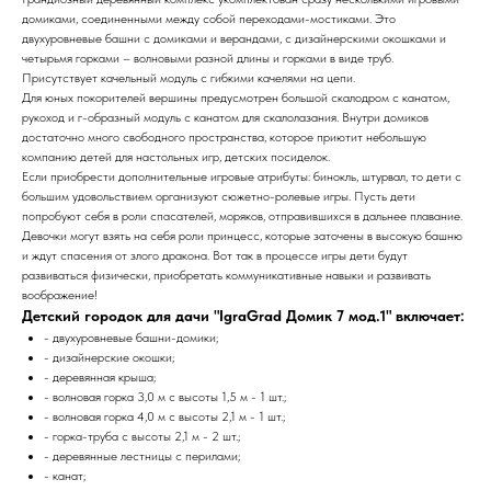
домиками, соединенными между собой переходами-мостиками. Это
двухуровневые башни с домиками и верандами, с дизайнерскими окошками и
четырьмя горками – волновыми разной длины и горками в виде труб.
Присутствует качельный модуль с гибкими качелями на цепи.
Для юных покорителей вершины предусмотрен большой скалодром с канатом,
рукоход и г-образный модуль с канатом для скалолазания. Внутри домиков
достаточно много свободного пространства, которое приютит небольшую
компанию детей для настольных игр, детских посиделок.
Если приобрести дополнительные игровые атрибуты: бинокль, штурвал, то дети с
большим удовольствием организуют сюжетно-ролевые игры. Пусть дети
попробуют себя в роли спасателей, моряков, отправившихся в дальнее плавание.
Девочки могут взять на себя роли принцесс, которые заточены в высокую башню
и ждут спасения от злого дракона. Вот так в процессе игры дети будут
развиваться физически, приобретать коммуникативные навыки и развивать
воображение!
Детский городок для дачи "IgraGrad Домик 7 мод.1" включает:
- двухуровневые башни-домики;
- дизайнерские окошки;
- деревянная крыша;
- волновая горка 3,0 м c высоты 1,5 м - 1 шт.;
- волновая горка 4,0 м c высоты 2,1 м - 1 шт.;
- горка-труба с высоты 2,1 м - 2 шт.;
- деревянные лестницы с перилами;
- канат;