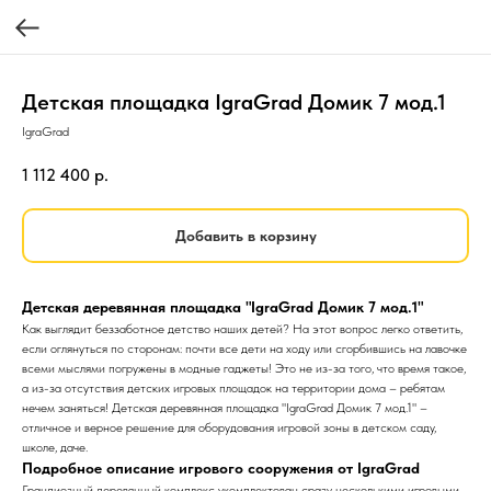
Детская площадка IgraGrad Домик 7 мод.1
IgraGrad
1 112 400
р.
Добавить в корзину
Детская деревянная площадка "IgraGrad Домик 7 мод.1"
Как выглядит беззаботное детство наших детей? На этот вопрос легко ответить,
если оглянуться по сторонам: почти все дети на ходу или сгорбившись на лавочке
всеми мыслями погружены в модные гаджеты! Это не из-за того, что время такое,
а из-за отсутствия детских игровых площадок на территории дома – ребятам
нечем заняться! Детская деревянная площадка "IgraGrad Домик 7 мод.1" –
отличное и верное решение для оборудования игровой зоны в детском саду,
школе, даче.
Подробное описание игрового сооружения от IgraGrad
Грандиозный деревянный комплекс укомплектован сразу несколькими игровыми