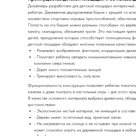
Дизайнеры разработали для детской площадки интересный 
ребятам. Деревянная двухуровневая башня с крышей со все
множеством спортивно-игровых приспособлений, обеспечив
Попасть на эту башню можно разными способами: по верёво
канату, скалодрому, обезьяньей тропе. Это настоящие преп
детей, преодоление которых способствует полноценному ф
детской площадке обладают многими полезными качествами
- Развивают воображение, фантазию, координацию движ
- Помогают ребёнку овладеть коммуникативными навыкам
компании сверстников.
- Дарят много положительных эмоций.
- Тренируют выносливость, силу воли.
Функциональность конструкции позволяет ребятам покатать
качелях и даже поиграть в настольные игры – для этого пр
В качестве основного материала выбрана древесина, обл
достоинствами:
- Экологически чистый материал, не имеющий в составе
- Дерево имеет эстетичный вид, приятный запах.
- Не нагревается на солнце и не остывает при низкой 
может спокойно играть на деревянной площадке в любое