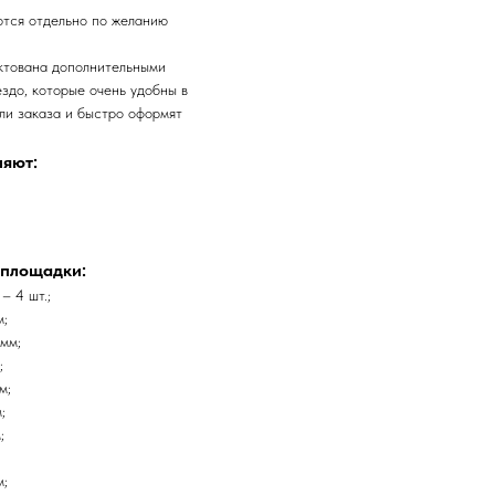
ются отдельно по желанию
ктована дополнительными
здо, которые очень удобны в
ли заказа и быстро оформят
ляют:
 площадки:
– 4 шт.;
м;
мм;
;
м;
;
;
;
м;