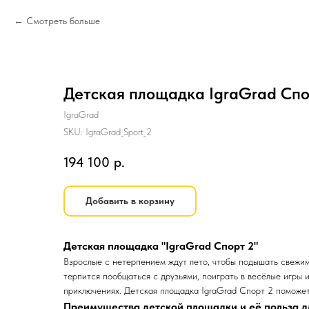
Смотреть больше
Детская площадка IgraGrad Спо
IgraGrad
SKU:
IgraGrad_Sport_2
194 100
р.
Добавить в корзину
Детская площадка "IgraGrad Спорт 2"
Взрослые с нетерпением ждут лето, чтобы подышать свежим 
терпится пообщаться с друзьями, поиграть в весёлые игры 
приключениях. Детская площадка IgraGrad Спорт 2 поможет
Преимущества детской площадки и её польза д