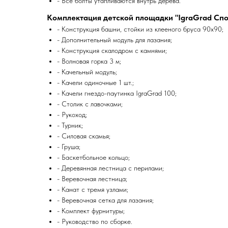
- Все болты утапливаются внутрь дерева.
Комплектация детской площадки "IgraGrad Спор
- Конструкция башни, стойки из клееного бруса 90х90;
- Дополнительный модуль для лазания;
- Конструкция скалодром с камнями;
- Волновая горка 3 м;
- Качельный модуль;
- Качели одиночные 1 шт.;
- Качели гнездо-паутинка IgraGrad 100;
- Столик с лавочками;
- Рукоход;
- Турник;
- Силовая скамья;
- Груша;
- Баскетбольное кольцо;
- Деревянная лестница с перилами;
- Веревочная лестница;
- Канат с тремя узлами;
- Веревочная сетка для лазания;
- Комплект фурнитуры;
- Руководство по сборке.