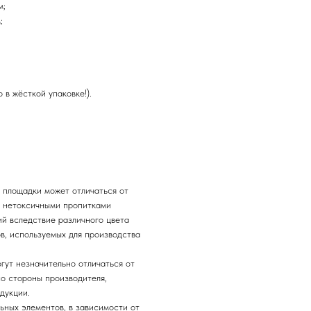
м;
;
 в жёсткой упаковке!).
 площадки может отличаться от
и нетоксичными пропитками
ий вследствие различного цвета
в, используемых для производства
гут незначительно отличаться от
о стороны производителя,
дукции.
ьных элементов, в зависимости от