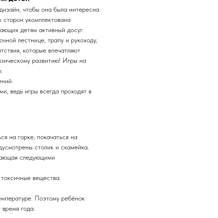
дизайн, чтобы она была интересна
х сторон укомплектована
ающих детям активный досуг.
чной лестнице, трапу и рукоходу,
ятствия, которые впечатляют
изическому развитию! Игры на
:
ений.
и, ведь игры всегда проходят в
ся на горке, покачаться на
едусмотрены столик и скамейка.
адающая следующими
 токсичные вещества.
температуре. Поэтому ребёнок
 время года.