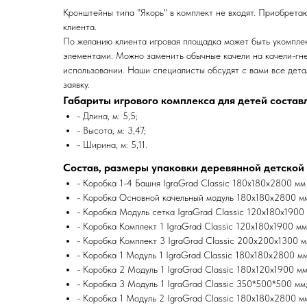
Кронштейны типа "Якорь" в комплект не входят. Приобрета
клиента.
По желанию клиента игровая площадка может быть укомпле
элементами. Можно заменить обычные качели на качели-гне
использовании. Наши специалисты обсудят с вами все дета
заявку.
Габариты игрового комплекса для детей состав
- Длина, м: 5,5;
- Высота, м: 3,47;
- Ширина, м: 5,11.
Состав, размеры упаковки деревянной детской
- Коробка 1-4 Башня IgraGrad Classic 180х180х2800 мм 
- Коробка Основной качельный модуль 180х180х2800 м
- Коробка Модуль сетка IgraGrad Classic 120х180х1900 
- Коробка Комплект 1 IgraGrad Classic 120х180х1900 мм
- Коробка Комплект 3 IgraGrad Classic 200х200х1300 м
- Коробка 1 Модуль 1 IgraGrad Classic 180х180х2800 мм
- Коробка 2 Модуль 1 IgraGrad Classic 180х120х1900 мм
- Коробка 3 Модуль 1 IgraGrad Classic 350*500*500 мм
- Коробка 1 Модуль 2 IgraGrad Classic 180х180х2800 м