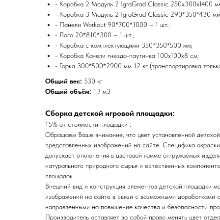
- Коробка 2 Модуль 2 IgraGrad Classic 250х300х1400 м
- Коробка 3 Модуль 2 IgraGrad Classic 290*350*430 мм
- Панели Workout 90*700*1000 – 1 шт.;
- Лого 20*810*300 – 1 шт.;
- Коробка с комплектующими 350*350*500 мм;
- Коробка Качели гнездо-паутинка 100х100х8 см;
- Горка 300*500*2900 мм 12 кг (транспортировка только
Общий вес:
530 кг
Общий объём:
1,7 м3
Сборка детской игровой площадки:
15% от стоимости площадки .
Обращаем Ваше внимание, что цвет установленной детской
представленных изображений на сайте. Специфика окраск
допускает отклонения в цветовой гамме отгружаемых издел
натурального природного сырья и естественных компоненто
площадок.
Внешний вид и конструкция элементов детской площадки мо
изображений на сайте в связи с возможными доработками с
направленными на повышение качества и безопасности про
Производитель оставляет за собой право менять цвет отдел