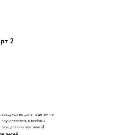
рт 2
воздухом на даче, а детям не
и поучаствовать в весёлых
 осуществить все мечты!
ля детей