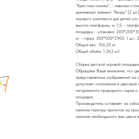
“Крестики-нолики”; - лавочка-столи
крепежный элемент "Якорь" (2 шт.)
игрового комплекса для детей состав
высота платформы, м: 1,5; - платф
площадки: - упаковка: 200*200*300
кг. - горка: 300*500*2900, 1 шт., 
Общий вес: 356,20 кг.
Общий объём: 1,363 м3
Сборка детской игровой площадки
Обращаем Ваше внимание, что цве
представленных изображений на 
допускает отклонения в цветовой
натурального природного сырья и
площадок.
Производитель оставляет за собой
наличия палитры пропиток на про
наличие необходимого вам цвета в