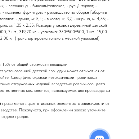
к; - песочница; - бинокль/телескоп; - руль/штурвал; -
; - комплект фурнитуры; - руководство по сборке Габариты
ляют: - длина, м: 5,4; - высота, м: 3,7; - ширина, м: 4,55; -
орма, м: 1,35 х 2,35; Размеры упаковки деревянной детской
0, 7 шт., 319,20 кг. - упаковка: 350*500*500, 1 шт., 15,00
22,00 кг. (транспортировка только в жёсткой упаковке!)
: 15% от общей стоимости площадки
т установленной детской площадки может отличаться от
сайте. Специфика окраски нетоксичными пропитками
 гамме отгружаемых изделий вследствие различного цвета
 естественных компонентов, используемых для производства
 право менять цвет отдельных элементов, в зависимости от
изводстве. Пожалуйста, при оформлении заказа уточняйте
 отделе продаж.