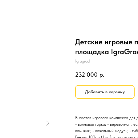
Детские игровые 
площадка IgraGra
Igragrad
232 000
р.
Добавить в корзину
В состав игрового комплекса для 
- волновая горка; - веревочная ле
камнями; - качельный модуль; - гиб
Гнездо 100см (1 шт); - трапеция с