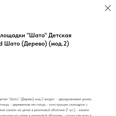
площадки "Шато" Детская
d Шато (Дерево) (мод.2)
детей “Шато” (Дерево) мод.2 входит: - двухуровневый домик;
стница; - деревянная лестница; - конструкция скалодром с
кие качели на цепях в резиновой оболочке (1 шт.); - качели
 кольцами на цепях в резиновой оболочке; - доска для игры в