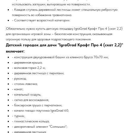
использовать заглушки, выпирающие на поверхности.
- Каждая ступень деревянной лестницы имеет специальную ребристую
поверхность во избежание травматизма.
- Соответствует возрастной категории.
Обязательно нужно купить детскую площадку IgraGrad Крафт Про 4 (скат 2,2)
для организации игровой зоны – безопасная конструкция, оказывающая
огромную пользу для здоровья подрастающего поколения.
Детский городок для дачи "IgraGrad Крафт Про 4 (скат 2,2)"
включает:
- конструкция двухуровневой башни из клееного бруса 70х70 мм;
- деревянная крыша;
- волновая горка 2,2 м;
- деревянная лестница с перилами;
- рукоход;
- столик-лавочка;
- канат;
- качельный модуль;
- сетка для восхождения;
- боксерская груша с перчатками;
- качели гнездо-паутинка IgraGrad 60;
- турник;
- гимнастические кольца;
- декоративный элемент "Солнышко";
- деревянная лестница;