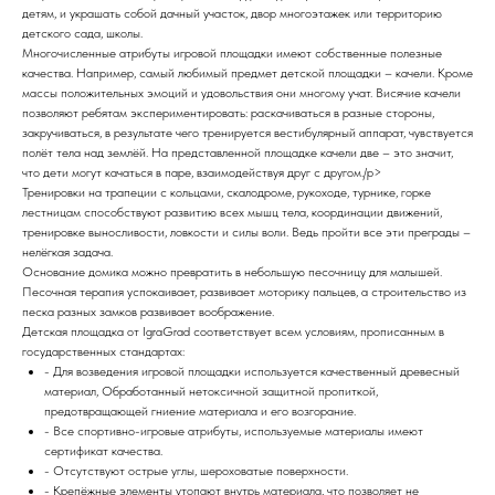
детям, и украшать собой дачный участок, двор многоэтажек или территорию
детского сада, школы.
Многочисленные атрибуты игровой площадки имеют собственные полезные
качества. Например, самый любимый предмет детской площадки – качели. Кроме
массы положительных эмоций и удовольствия они многому учат. Висячие качели
позволяют ребятам экспериментировать: раскачиваться в разные стороны,
закручиваться, в результате чего тренируется вестибулярный аппарат, чувствуется
полёт тела над землёй. На представленной площадке качели две – это значит,
что дети могут качаться в паре, взаимодействуя друг с другом./p>
Тренировки на трапеции с кольцами, скалодроме, рукоходе, турнике, горке
лестницам способствуют развитию всех мышц тела, координации движений,
тренировке выносливости, ловкости и силы воли. Ведь пройти все эти преграды –
нелёгкая задача.
Основание домика можно превратить в небольшую песочницу для малышей.
Песочная терапия успокаивает, развивает моторику пальцев, а строительство из
песка разных замков развивает воображение.
Детская площадка от IgraGrad соответствует всем условиям, прописанным в
государственных стандартах:
- Для возведения игровой площадки используется качественный древесный
материал, Обработанный нетоксичной защитной пропиткой,
предотвращающей гниение материала и его возгорание.
- Все спортивно-игровые атрибуты, используемые материалы имеют
сертификат качества.
- Отсутствуют острые углы, шероховатые поверхности.
- Крепёжные элементы утопают внутрь материала, что позволяет не