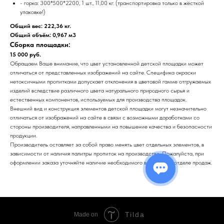
- горка: 300*500*2200, 1 шт., 11,00 кг. (транспортировка только в жёсткой
упаковке!)
Общий вес: 222,36 кг.
Общий объём: 0,967 м3
Сборка площадки:
15 000 руб.
Обращаем Ваше внимание, что цвет установленной детской площадки может
отличаться от представленных изображений на сайте. Специфика окраски
нетоксичными пропитками допускает отклонения в цветовой гамме отгружаемых
изделий вследствие различного цвета натурального природного сырья и
естественных компонентов, используемых для производства площадок.
Внешний вид и конструкция элементов детской площадки могут незначительно
отличаться от изображений на сайте в связи с возможными доработками со
стороны производителя, направленными на повышение качества и безопасности
продукции.
Производитель оставляет за собой право менять цвет отдельных элементов, в
зависимости от наличия палитры пропиток на производстве. Пожалуйста, при
оформлении заказа уточняйте наличие необходимого вам цвета в отделе продаж.
Tilda
Made on