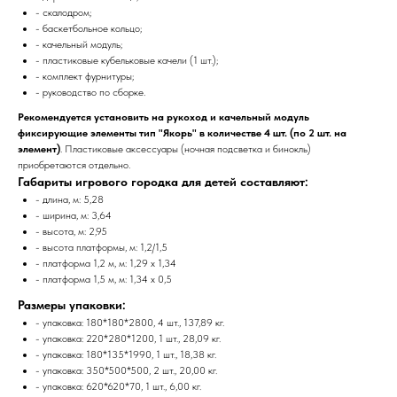
- скалодром;
- баскетбольное кольцо;
- качельный модуль;
- пластиковые кубельковые качели (1 шт.);
- комплект фурнитуры;
- руководство по сборке.
Рекомендуется установить на рукоход и качельный модуль
фиксирующие элементы тип "Якорь" в количестве 4 шт. (по 2 шт. на
элемент)
. Пластиковые аксессуары (ночная подсветка и бинокль)
приобретаются отдельно.
Габариты игрового городка для детей составляют:
- длина, м: 5,28
- ширина, м: 3,64
- высота, м: 2,95
- высота платформы, м: 1,2/1,5
- платформа 1,2 м, м: 1,29 x 1,34
- платформа 1,5 м, м: 1,34 x 0,5
Размеры упаковки:
- упаковка: 180*180*2800, 4 шт., 137,89 кг.
- упаковка: 220*280*1200, 1 шт., 28,09 кг.
- упаковка: 180*135*1990, 1 шт., 18,38 кг.
- упаковка: 350*500*500, 2 шт., 20,00 кг.
- упаковка: 620*620*70, 1 шт., 6,00 кг.