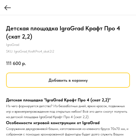
Детская площадка IgraGrad Крафт Про 4
(скат 2,2)
IgraGrad
SKU:
IgraGrad_KraftPro4_skat2i2
111 600
р.
Добавить в корзину
Детская площадка "IgraGrad Крафт Про 4 (скат 2,2)"
Из чего формируется детство? Из беззаботных дней, ярких красок, подвижных
игр и времяпрепровождения под открытым небом! Всё это дети смогут получить
на детской площадке IgraGrad Крафт Про 4 (скат 2,2).
Особенности игровой конструкции от IgraGrad
Сооружение двухуровневой башни, изготовленная из клееного бруса 70х70 мм, и
собранная с помощью хромированной фурнитуры будет долго служить Вашим