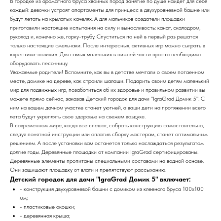
В городке из ароматного бруса хвойных пород занятие по душе найдет для себя
каждый: девочки устроят апартаменты для принцесс в двухуровневной башне или
будут летать на крылатых качелях. А для мальчиков создатели площадки
приготовили настоящие испытания на силу и выносливость: канат, скалодром,
рукоход и, конечно же, горку-трубу. Спуститься по ней в первый раз решатся
только настоящие смельчаки. После интересных, активных игр можно сыграть в
«крестики-нолики». Для самых маленьких в нижней части просто необходимо
оборудовать песочницу.
Уважаемые родители! Вспомните, как вы в детстве мечтали о своем потаенном
месте, домике на дереве, как строили шалаши. Подарить своим детям маленький
мир для подвижных игр, позаботиться об их здоровье и правильном развитии вы
можете прямо сейчас, заказав Детский городок для дачи "IgraGrad Домик 5". С
ним на вашем дачном участке станет уютней, а ваши дети на протяжении всего
лета будут укреплять свое здоровье на свежем воздухе.
В современном мире, когда все спешат, собрать конструкцию самостоятельно,
следуя понятной инструкции или оплатив сборку мастерам, станет оптимальным
решением. А после установки вам останется только наслаждаться результатом
долгие годы. Деревянные площадки от компании IgraGrad сертифицированы.
Деревянные элементы пропитаны специальными составами на водной основе.
Они защищают площадку от влаги и препятствуют рассыханию.
Детский городок для дачи "IgraGrad Домик 5" включает:
- конструкция двухуровневой башни с домиком из клееного бруса 100х100
мм;
- пластиковые окошки;
- деревянная крыша;