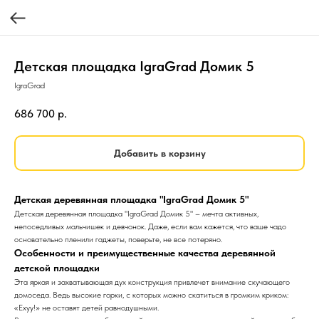
Детская площадка IgraGrad Домик 5
IgraGrad
686 700
р.
Добавить в корзину
Детская деревянная площадка "IgraGrad Домик 5"
Детская деревянная площадка "IgraGrad Домик 5" – мечта активных,
непоседливых мальчишек и девчонок. Даже, если вам кажется, что ваше чадо
основательно пленили гаджеты, поверьте, не все потеряно.
Особенности и преимущественные качества деревянной
детской площадки
Эта яркая и захватывающая дух конструкция привлечет внимание скучающего
домоседа. Ведь высокие горки, с которых можно скатиться в громким криком:
«Ехуу!» не оставят детей равнодушными.