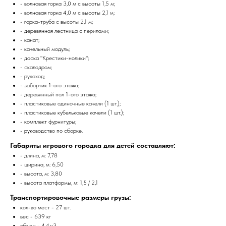
- волновая горка 3,0 м c высоты 1,5 м;
- волновая горка 4,0 м c высоты 2,1 м;
- горка-труба с высоты 2,1 м;
- деревянная лестница с перилами;
- канат;
- качельный модуль;
- доска "Крестики-нолики";
- скалодром;
- рукоход;
- заборчик 1-ого этажа;
- деревянный пол 1-ого этажа;
- пластиковые одиночные качели (1 шт.);
- пластиковые кубельковые качели (1 шт.);
- комплект фурнитуры;
- руководство по сборке.
Габариты игрового городка для детей составляют:
- длина, м: 7,78
- ширина, м: 6,50
- высота, м: 3,80
- высота платформы, м: 1,5 / 2,1
Транспортировочные размеры грузы:
кол-во мест - 27 шт.
вес - 639 кг
объем - 4,4м3