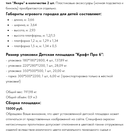
тип "Якорь" в количестве 2 шт.
Пластиковые аксессуары (ночная подсветка и
бинокль) приобретаются отдельно.
Габариты игрового городка для детей составляют:
- длина, м: 3,66
- ширина, м: 3,64
- высота, м: 2,93
- высота платформы, м: 1,2/1,5
- платформа 1,2 м, м: 1,29 x 1,34
- платформа 1,5 м, м: 1,34 x 0,5
Размер упаковки Детская площадка "Крафт Про 6":
- упаковка: 180*180*2800, 4 шт., 137,89 кг.
- упаковка: 220*280*1200, 1 шт., 28,09 кг.
- упаковка: 350*500*500, 1 шт., 20,00 кг.
- горка: 300*500*2200, 1 шт., 6,00 кг. (транспортировка только в жёсткой
упаковке!)
Общий вес: 191,98 кг.
Общий объём: 0,9 м3
Сборка площадки:
15000 руб.
Обращаем Ваше внимание, что цвет установленной детской площадки может
отличаться от представленных изображений на сайте. Специфика окраски
нетоксичными пропитками допускает отклонения в цветовой гамме отгружаемых
изделий вследствие различного цвета натурального природного сырья и