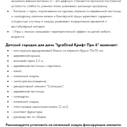
жизненно важный витамин D – его дефицит становится причиной постоянной
усталости, слабости, ученики плохо усваивают школьную программу.
- Катание с горки, подтягивания на турнике, лазание по верёвочной лестнице,
и скалодрому, наличие качели и боксёрской груши укрепляют сердечно-
сосудистую систему и мышцы, развивают координацию движений и
вестибулярный аппарат.
- Игры с песком оказывают терапевтический эффект на детей любого
возраста.
Детский городок для дачи "IgraGrad Крафт Про 6" включает:
- конструкция двухуровневой башни из клееного бруса 70х70 мм;
- деревянная крыша;
- волновая горка 2,2 м;
- деревянная лестница с перилами;
- канат;
- качельный модуль;
- сетка для восхождения;
- декоративный элемент "Солнышко";
- деревянная лестница;
- скалодром;
- качельный модуль;
- пластиковые одиночные качели (2 шт.);
- комплект фурнитуры;
- руководство по сборке.
Рекомендуется установить на качельный модуль фиксирующие элементы