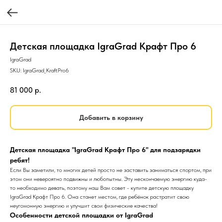
Детская площадка IgraGrad Крафт Про 6
IgraGrad
SKU:
IgraGrad_KraftPro6
81 000
р.
Добавить в корзину
Детская площадка "IgraGrad Крафт Про 6" для подзарядки
ребят!
Если Вы заметили, то многих детей просто не заставить заниматься спортом, при
этом они невероятно подвижны и любопытны. Эту нескончаемую энергию куда-
то необходимо девать, поэтому наш Вам совет - купите детскую площадку
IgraGrad Крафт Про 6. Она станет местом, где ребёнок растратит свою
неугомонную энергию и улучшит свои физические качества!
Особенности детской площадки от IgraGrad