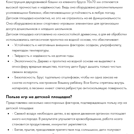
Конструкция двухуровневой башни из клееного бруса 70х70 мм отличается
высокой прочностью и надёжностью. Ведь она оборудована дополнительными
усиливающими балками, обеспечивающими устойчивость в любую погоду.
Детская площадка компактна, но это не отразилось на её функциональности.
Она оборудована всеми спортивно-игровыми элементами для организации
досуга дошкольников и младших школьников.
Детская площадка изготовлена из износостойкой древесины, а для её обработки
использовалась нетоксичная пропитка на водной основе, что обеспечивает:
- Устойчивость к негативным внешним факторам: осадкам, ультрафиолету,
перепадам температуры.
- Твёрдость и надёжность на долгие годы.
- Экологичность. Дерево и пропитка на водной основе не выделяют в
атмосферу вредные вещества, поэтому дети будут дышать только чистым
свежим воздухом.
- Безопасность. Брус тщательно отшлифован, чтобы ни одна заноза не
смогла испортить настроение Вашему ребёнку. Все болты спрятаны внутрь
материала, а лесенки имеют слегка ребристую антискользящую поверхность.
Польза игр на детской площадке?
Представляем несколько неоспоримых факторов, подтверждающих пользу игр на
детской площадке:
- Свежий воздух необходим детям, а во время движения организм поглощает
много кислорода. В результате улучшается кровообращение, работа мозга
становится продуктивнее, иммунитет укрепляется.
- Бегая, прыгая, преодолевая препятствия под солнышком, дети получают