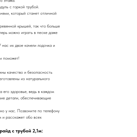
го этажа.
дуль с горкой трубой.
нями, который станет отличной
ревянной крышей, так что больше
перь можно играть в песке даже
 нас их двое качели лодочка и
ом поможет!
жны качество и безопасность
зготовлены из натурального
а его здоровье, ведь в каждом
ие детали, обеспечивающие
но у нас. Позвоните по телефону
м и расскажет обо всех
айд с трубой 2,1м: