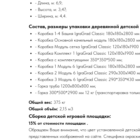
- Длина, м: 6,9;
- Высота, м: 3,47;
- Ширина, м: 4,4.
Состав, размеры упаковки деревянной детской
- Коробка 1-4 Башня IgraGrad Classic 180х180х2800 мм 
- Коробка Основной качельный модуль 180х180х2800 м
- Коробка Модуль сетка IgraGrad Classic 120х180х1900 
- Коробка Комплект 1 IgraGrad Classic 120х180х1900 мм
- Коробка с комплектующими 350*350*500 мм;
- Коробка 1 Модуль 6 IgraGrad Classic 180х180х2800 м
- Коробка 2 Модуль 6 IgraGrad Classic 290х300х1400 м
- Коробка 3 Модуль 6 IgraGrad Classic 290*350*430 мм
- Горка труба 1200х800х800 мм;
- Горка 300*500*2900 мм 12 кг (транспортировка только
Общий вес:
375 кг
Общий объём:
2,15 м3
Сборка детской игровой площадки:
15% от стоимости площадки .
Обращаем Ваше внимание, что цвет установленной детской
представленных изображений на сайте. Специфика окраск