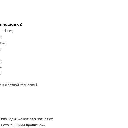
 площадки:
– 4 шт.;
м;
мм;
;
м;
м;
;
 в жёсткой упаковке!).
 площадки может отличаться от
и нетоксичными пропитками