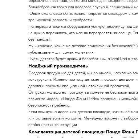
Веревочная лестница, сетка или канат для покорения второ
Волнообразная горка для веселого спуска и специальный мо
Юным скалолазам обязательно понравятся скалодром с кам
тренировкой ловкости и храбрости.
На первом этаже мы оборудовали уютную песочницу под де
не нужно переживать, что малыш перегреется на солнце. Те
без панамы!
Ну и конечно, какие же детские приключения без качелей? У
кубельковые – для самых маленьких.
Пусть детство будет ярким и беззаботным, а IgraGrad в эт
Надёжный производитель
Создавая продукцию для детей, мы понимаем, насколько ва
конструкции. Именно поэтому детские площадки для дачи и
дерева и покрыты специальной нетоксичной пропиткой.
Отпуская малыша на прогулку, вы можете не беспокоиться з
элементе модели «Панда Фани Gride» продуманы мельчайш
безопасность ребёнка.
Если вам нужна идеальная детская площадка, купить её мож
или оставьте заявку на сайте. Менеджер поможет с выборо
особенностях конструкции.
Комплектация детской площадки Панда Фани Гр