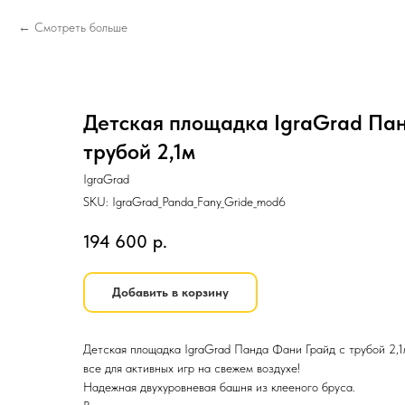
Смотреть больше
Детская площадка IgraGrad Пан
трубой 2,1м
IgraGrad
SKU:
IgraGrad_Panda_Fany_Gride_mod6
194 600
р.
Добавить в корзину
Детская площадка IgraGrad Панда Фани Грайд с трубой 2,1
все для активных игр на свежем воздухе!
Надежная двухуровневая башня из клееного бруса.