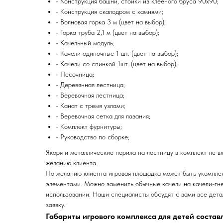
- Конструкция башни, стойки из клееного бруса 90х90;
- Конструкция скалодром с камнями;
- Волновая горка 3 м (цвет на выбор);
- Горка труба 2,1 м (цвет на выбор);
- Качельный модуль;
- Качели одиночные 1 шт. (цвет на выбор);
- Качели со спинкой 1шт. (цвет на выбор);
- Песочница;
- Деревянная лестница;
- Веревочная лестница;
- Канат с тремя узлами;
- Веревочная сетка для лазания;
- Комплект фурнитуры;
- Руководство по сборке;
Якоря и металлические перила на лестницу в комплект не в
желанию клиента.
По желанию клиента игровая площадка может быть укомпле
элементами. Можно заменить обычные качели на качели-гне
использовании. Наши специалисты обсудят с вами все дета
заявку.
Габариты игрового комплекса для детей состав