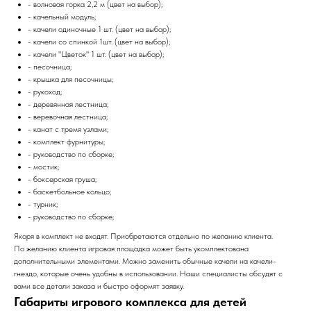
- волновая горка 2,2 м (цвет на выбор);
- качельный модуль;
- качели одиночные 1 шт. (цвет на выбор);
- качели со спинкой 1шт. (цвет на выбор);
- качели "Цветок" 1 шт. (цвет на выбор);
- песочница;
- крышка для песочницы;
- рукоход;
- деревянная лестница;
- веревочная лестница;
- канат с тремя узлами;
- комплект фурнитуры;
- руководство по сборке;
- мостик;
- боксерская груша;
- баскетбольное кольцо;
- турник;
- руководство по сборке;
Якоря в комплект не входят. Приобретаются отдельно по желанию клиента.
По желанию клиента игровая площадка может быть укомплектована
дополнительными элементами. Можно заменить обычные качели на качели-
гнездо, которые очень удобны в использовании. Наши специалисты обсудят с
вами все детали заказа и быстро оформят заявку.
Габариты игрового комплекса для детей