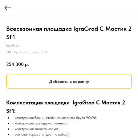
Всесезонная площадка IgraGrad С Мостик 2
SF1
IgraGrad
SKU:
IgraGrad_C_most_2_SF1
254 300
р.
Добавить в корзину
Комплектация площадки IgraGrad С Мостик 2
SF1:
- конструкция башни, стойки из клееного бруса 90х90;
- конструкция скалодром с камнями;
- конструкция зимнего модуля;
- волновая горка 3 м (цвет на выбор);