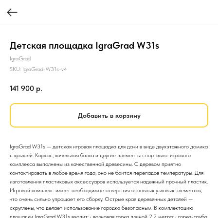
Детская площадка IgraGrad W31s
IgraGrad
SKU:
IgraGrad-W31s-v4
141 900
р.
Добавить в корзину
IgraGrad W31s — детская игровая площадка для дачи в виде двухэтажного домика
с крышей. Каркас, качельная балка и другие элементы спортивно-игрового
комплекса выполнены из качественной древесины. С деревом приятно
контактировать в любое время года, оно не боится перепадов температуры. Для
изготовления пластиковых аксессуаров используется надежный прочный пластик.
Игровой комплекс имеет необходимые отверстия основных узловых элементов,
что очень сильно упрощает его сборку. Острые края деревянных деталей —
скруглены, что делает использование городка безопасным. В комплектацию
площадки IgraGrad W31s входит: • волновая горка длиной 2,2 метра; • горка-труба