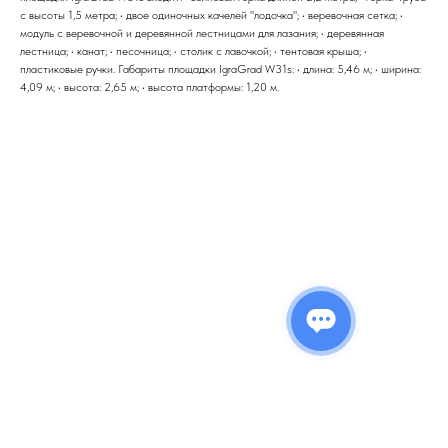
с высоты 1,5 метра; • двое одиночных качелей "лодочка"; • веревочная сетка; •
модуль с веревочной и деревянной лестницами для лазания; • деревянная
лестница; • канат; • песочница; • столик с лавочкой; • тентовая крыша; •
пластиковые ручки. Габариты площадки IgraGrad W31s: • длина: 5,46 м; • ширина:
4,09 м; • высота: 2,65 м; • высота платформы: 1,20 м.