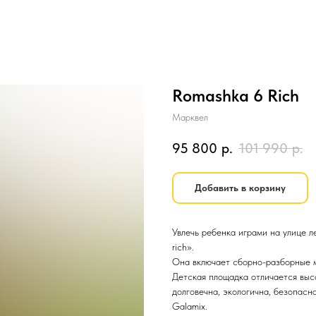
Romashka 6 Rich
Марквел
95 800
р.
101 990
р.
Добавить в корзину
Увлечь ребенка играми на улице 
rich».
Она включает сборно-разборные м
Детская площадка отличается выс
долговечна, экологична, безопасн
Galamix.