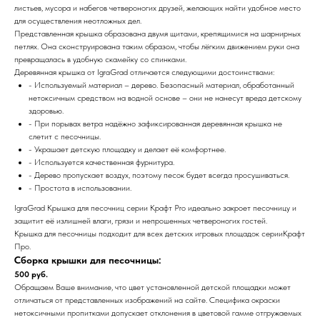
листьев, мусора и набегов четвероногих друзей, желающих найти удобное место
для осуществления неотложных дел.
Представленная крышка образована двумя щитами, крепящимися на шарнирных
петлях. Она сконструирована таким образом, чтобы лёгким движением руки она
превращалась в удобную скамейку со спинками.
Деревянная крышка от IgraGrad отличается следующими достоинствами:
- Используемый материал – дерево. Безопасный материал, обработанный
нетоксичным средством на водной основе – они не нанесут вреда детскому
здоровью.
- При порывах ветра надёжно зафиксированная деревянная крышка не
слетит с песочницы.
- Украшает детскую площадку и делает её комфортнее.
- Используется качественная фурнитура.
- Дерево пропускает воздух, поэтому песок будет всегда просушиваться.
- Простота в использовании.
IgraGrad Крышка для песочниц серии Крафт Pro идеально закроет песочницу и
защитит её излишней влаги, грязи и непрошенных четвероногих гостей.
Крышка для песочницы подходит для всех детских игровых площадок серииКрафт
Про.
Сборка крышки для песочницы:
500 руб.
Обращаем Ваше внимание, что цвет установленной детской площадки может
отличаться от представленных изображений на сайте. Специфика окраски
нетоксичными пропитками допускает отклонения в цветовой гамме отгружаемых