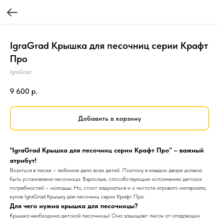
IgraGrad Крышка для песочниц серии Крафт
Про
IgraGrad
9 600
р.
Добавить в корзину
"IgraGrad Крышка для песочниц серии Крафт Про" – важный
атрибут!
Возиться в песке – любимое дело всех детей. Поэтому в каждом дворе должна
быть установлена песочница. Взрослые, способствующие исполнению детских
потребностей – молодцы. Но, стоит задуматься и о чистоте игрового материала,
купив IgraGrad Крышку для песочниц серии Крафт Про.
Для чего нужна крышка для песочницы?
Крышка необходима детской песочницы! Она защищает песок от опадающих