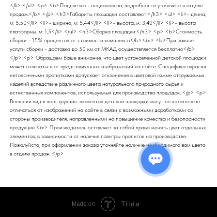
</li> </ul> <p> <b>Подсветка - опциональна, подробности уточняйте в отделе
продаж.</b> </p> <h3>Габариты площадки составляют:</h3> <ul> <li>- длина,
м: 5,50</li> <li>- ширина, м: 5,44</li> <li>- высота, м: 3,40</li> <li>- высота
платформы, м: 1,5</li> </ul> <h3>Сборка площадки:</h3> <p> <b>Стоимость
сборки - 15% процентов от стоимости комплекса</b><br> <b>При заказе
услуги сборки - доставка до 50 км от МКАД осуществляется бесплатно</b>
</p> <p> Обращаем Ваше внимание, что цвет установленной детской площадки
может отличаться от представленных изображений на сайте. Специфика окраски
нетоксичными пропитками допускает отклонения в цветовой гамме отгружаемых
изделий вследствие различного цвета натурального природного сырья и
естественных компонентов, используемых для производства площадок. </p> <p>
Внешний вид и конструкция элементов детской площадки могут незначительно
отличаться от изображений на сайте в связи с возможными доработками со
стороны производителя, направленными на повышение качества и безопасности
продукции.<br> Производитель оставляет за собой право менять цвет отдельных
элементов, в зависимости от наличия палитры пропиток на производстве.
Пожалуйста, при оформлении заказа уточняйте наличие необходимого вам цвета
в отделе продаж. </p>
Tilda
Made on