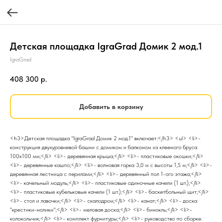
Детская площадка IgraGrad Домик 2 мод.1
IgraGrad
408 300
р.
Добавить в корзину
<h3>Детская площадка "IgraGrad Домик 2 мод.1" включает:</h3> <ul> <li>-
конструкция двухуровневой башни с домиком и балконом из клееного бруса
100х100 мм;</li> <li>- деревянная крыша;</li> <li>- пластиковые окошки;</li>
<li>- деревянные кашпо;</li> <li>- волновая горка 3,0 м c высоты 1,5 м;</li> <li>-
деревянная лестница с перилами;</li> <li>- деревянный пол 1-ого этажа;</li>
<li>- качельный модуль;</li> <li>- пластиковые одиночные качели (1 шт.);</li>
<li>- пластиковые кубельковые качели (1 шт.);</li> <li>- баскетбольный щит;</li>
<li>- стол и лавочки;</li> <li>- скалодром;</li> <li>- канат;</li> <li>- доска
"крестики-нолики";</li> <li>- меловая доска;</li> <li>- бинокль;</li> <li>-
колокольчик;</li> <li>- комплект фурнитуры;</li> <li>- руководство по сборке.