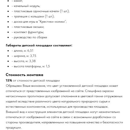
- канат;
- качельный модуль;
- пластиковые одиночные качели (1 шт.);
- трапеция с кольцами (1 шт.);
- доска для игры в “Крестики-нолики”;
- пластиковые окошки;
- комплект фурнитуры;
- руководство по сборке
Габариты детской площадки составляют:
- длина, м: 6,51
- ширина, м: 3,75
- высота, м: 3,38
- высота платформы, м: 1,5
Стоимость монтажа
15%
от стоимости детской площадки
Обращаем Ваше внимание, что цвет установленной детской площадки может
отличаться от представленных изображений на сайте. Специфика окраски
нетоксичными пропитками допускает отклонения в цветовой гамме отгружаемых
изделий вследствие различного цвета натурального природного сырья и
естественных компонентов, используемых для производства площадок.
Внешний вид и конструкция элементов детской площадки могут незначительно
отличаться от изображений на сайте в связи с возможными доработками со
стороны производителя, направленными на повышение качества и безопасности
продукции.