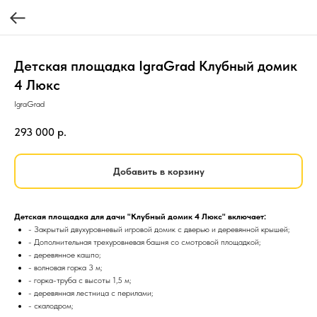
Детская площадка IgraGrad Клубный домик
4 Люкс
IgraGrad
293 000
р.
Добавить в корзину
Детская площадка для дачи "Клубный домик 4 Люкс" включает:
- Закрытый двухуровневый игровой домик с дверью и деревянной крышей;
- Дополнительная трехуровневая башня со смотровой площадкой;
- деревянное кашпо;
- волновая горка 3 м;
- горка-труба с высоты 1,5 м;
- деревянная лестница с перилами;
- скалодром;