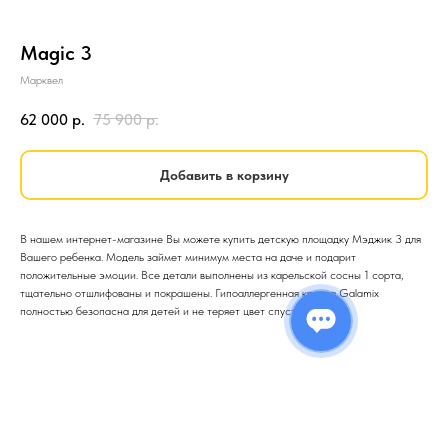
Magic 3
Марквел
62 000
р.
75 900
р.
Добавить в корзину
В нашем интернет-магазине Вы можете купить детскую площадку Мэджик 3 для
Вашего ребенка. Модель займет минимум места на даче и подарит
положительные эмоции. Все детали выполнены из карельской сосны 1 сорта,
тщательно отшлифованы и покрашены. Гипоаллергенная краска Galamix
полностью безопасна для детей и не теряет цвет спустя годы.