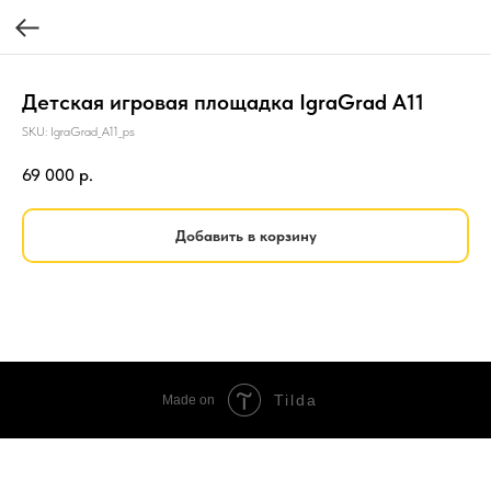
Детская игровая площадка IgraGrad А11
SKU:
IgraGrad_А11_ps
69 000
р.
Добавить в корзину
Tilda
Made on