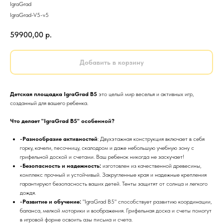
IgraGrad
IgraGrad-V5-v5
59900,00
р.
Добавить в корзину
Детская площадка IgraGrad B5
это целый мир веселья и активных игр,
созданный для вашего ребенка.
Что делает "IgraGrad B5" особенной?
-Разнообразие активностей
: Двухэтажная конструкция включает в себя
горку, качели, песочницу, скалодром и даже небольшую учебную зону с
грифельной доской и счетами. Ваш ребенок никогда не заскучает!
-Безопасность и надежность:
изготовлен из качественной древесины,
комплекс прочный и устойчивый. Закругленные края и надежные крепления
гарантируют безопасность ваших детей. Тенты защитят от солнца и легкого
дождя.
-Развитие и обучение:
"IgraGrad B5" способствует развитию координации,
баланса, мелкой моторики и воображения. Грифельная доска и счеты помогут
в игровой форме освоить азы письма и счета.