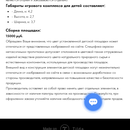
Габариты игрового комплекса для детей составляют:
- Длина, м: 4,2
- Высота, м: 2,7
- Ширина, м: 3,7
Сборка площадки:
15000 руб.
Обращаем Ваше внимание, что цвет установленной детской площадки может
отличаться от представленных изображений на сайте. Специфика окраски
нетоксичными пропитками допускает отклонения в цветовой гамме отгружаемых
изделий вследствие различного цвета натурального природного сырья и
естественных компонентов, используемых для производства площадок.
Внешний вид и конструкция элементов детской площадки могут незначительно
отличаться от изображений на сайте в связи с возможными доработками со
стороны производителя, направленными на повышение качества и безопасности
продукции.
Производитель оставляет за собой право менять цвет отдельных элементов, в
зависимости от наличия палитры пропиток на производстве. Пожалуйста, при
оформлении заказа уточняйте наличие необходимого вам цвета в отделе продаж.
Tilda
Made on