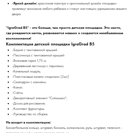
-Яркий дизайн:
красочная палитра и оригинальный дизайн площадки
привлекут внимание любого ребенка и станут настоящим украшением вашего
двора.
"IgraGrad B5" - это больше, чем просто детская площадка. Это место,
где рождаются мечты, развиваются навыки и создаются незабываемые
воспоминания!
Комплектация детской площадки IgraGrad B5
-Башня с тентованной крышей
-Песочница с тентованной крышей
-Волновая горка 1,75 м;
-Деревянная лестница с перилами;
-Качельный модуль;
-Пластиковые качели «лодочка» (2шт)
-Скалодром с камнями;
-Канат;
-Счёты;
-Декоративный элемент "Солнышко";
-Доска для рисования;
-Комплект фурнитуры;
-Руководство по сборке.
Не входит в комплектацию:
Баскетбольное кольцо, штурвал, бинокль, колокольчик, руль, штурвал, телескоп -
являются опцией и заказываются отдельно.