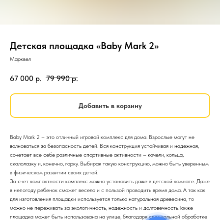
Детская площадка «Baby Mark 2»
Марквел
67 000
р.
79 990
р.
Добавить в корзину
Baby Mark 2 – это отличный игровой комплекс для дома. Взрослые могут не
волноваться за безопасность детей. Вся конструкция устойчивая и надежная,
сочетает все себе различные спортивные активности – качели, кольца,
скалолазку и, конечно, горку. Выбирая такую конструкцию, можно быть уверенным
в физическом развитии своих детей.
За счет компактности комплекс можно установить даже в детской комнате. Даже
в непогоду ребенок сможет весело и с пользой проводить время дома. А так как
для изготовления площадки используется только натуральная древесина, то
можно не переживать за экологичность, надежность и долговечность.Также
площадка может быть использована на улице, благодаря специальной обработке