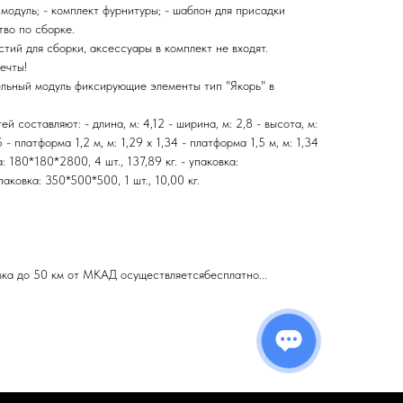
 модуль; - комплект фурнитуры; - шаблон для присадки
тво по сборке.
тий для сборки, аксессуары в комплект не входят.
ечты!
ельный модуль фиксирующие элементы тип "Якорь" в
й составляют: - длина, м: 4,12 - ширина, м: 2,8 - высота, м:
 - платформа 1,2 м, м: 1,29 x 1,34 - платформа 1,5 м, м: 1,34
: 180*180*2800, 4 шт., 137,89 кг. - упаковка:
паковка: 350*500*500, 1 шт., 10,00 кг.
вка до 50 км от МКАД осуществляетсябесплатно...