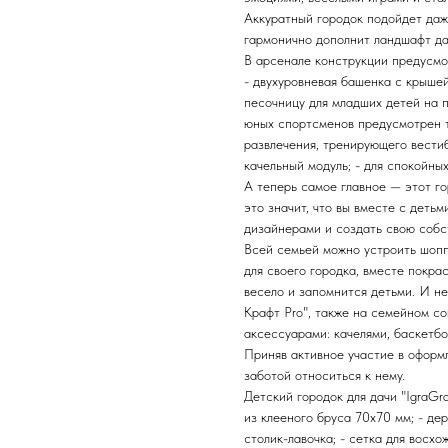
Аккуратный городок подойдет даже
гармонично дополнит ландшафт да
В арсенале конструкции предусмо
- двухуровневая башенка с крышей
песочницу для младших детей на п
юных спортсменов предусмотрен ту
развлечения, тренирующего вести
качельный модуль; - для спокойны
А теперь самое главное — этот г
это значит, что вы вместе с деть
дизайнерами и создать свою собст
Всей семьей можно устроить шопп
для своего городка, вместе покра
весело и запомнится детьми. И не
Крафт Pro", также на семейном с
аксессуарами: качелями, баскетбо
Приняв активное участие в оформл
заботой относиться к нему.
Детский городок для дачи "IgraGr
из клееного бруса 70х70 мм; - де
столик-лавочка; - сетка для восхо