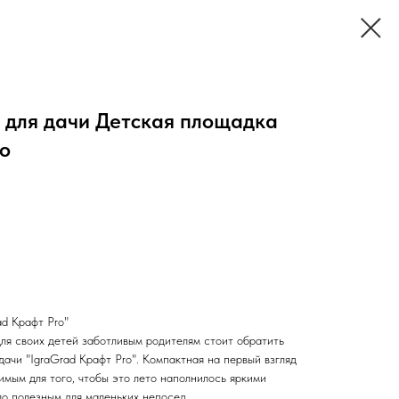
 для дачи Детская площадка
o
ad Крафт Pro"
для своих детей заботливым родителям стоит обратить
дачи "IgraGrad Крафт Pro". Компактная на первый взгляд
мым для того, чтобы это лето наполнилось яркими
ло полезным для маленьких непосед.