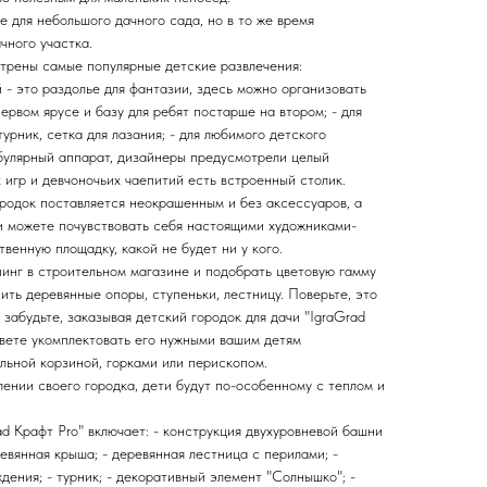
 для небольшого дачного сада, но в то же время
чного участка.
трены самые популярные детские развлечения:
 - это раздолье для фантазии, здесь можно организовать
ервом ярусе и базу для ребят постарше на втором; - для
рник, сетка для лазания; - для любимого детского
булярный аппарат, дизайнеры предусмотрели целый
х игр и девчоночьих чаепитий есть встроенный столик.
ородок поставляется неокрашенным и без аксессуаров, а
ми можете почувствовать себя настоящими художниками-
венную площадку, какой не будет ни у кого.
инг в строительном магазине и подобрать цветовую гамму
сить деревянные опоры, ступеньки, лестницу. Поверьте, это
 забудьте, заказывая детский городок для дачи "IgraGrad
овете укомплектовать его нужными вашим детям
льной корзиной, горками или перископом.
ении своего городка, дети будут по-особенному с теплом и
ad Крафт Pro" включает: - конструкция двухуровневой башни
ревянная крыша; - деревянная лестница с перилами; -
ждения; - турник; - декоративный элемент "Солнышко"; -