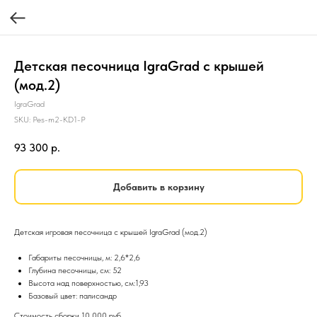
Детская песочница IgraGrad с крышей
(мод.2)
IgraGrad
SKU:
Pes-m2-KD1-P
93 300
р.
Добавить в корзину
Детская игровая песочница с крышей IgraGrad (мод.2)
Габариты песочницы, м: 2,6*2,6
Глубина песочницы, см: 52
Высота над поверхностью, см:1,93
Базовый цвет: палисандр
Стоимость сборки 10 000 руб.