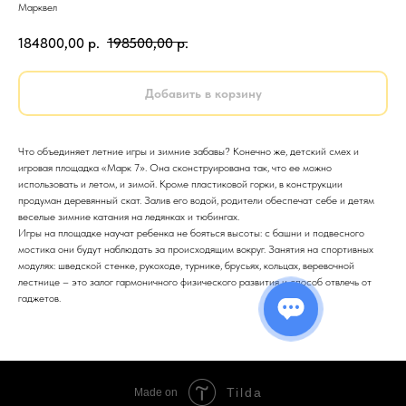
Марквел
184800,00
р.
198500,00
р.
Добавить в корзину
Что объединяет летние игры и зимние забавы? Конечно же, детский смех и
игровая площадка «Марк 7». Она сконструирована так, что ее можно
использовать и летом, и зимой. Кроме пластиковой горки, в конструкции
продуман деревянный скат. Залив его водой, родители обеспечат себе и детям
веселые зимние катания на ледянках и тюбингах.
Игры на площадке научат ребенка не бояться высоты: с башни и подвесного
мостика они будут наблюдать за происходящим вокруг. Занятия на спортивных
модулях: шведской стенке, рукоходе, турнике, брусьях, кольцах, веревочной
лестнице – это залог гармоничного физического развития и способ отвлечь от
гаджетов.
Tilda
Made on